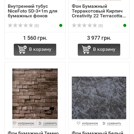
Внутренний тубус
Фон Бумажный
NiceFoto SD-3×1m для
Терракотовый Кирпич
бумажных фонов
Creativity 22 Terracotta...
(0)
(0)
1 560 грн.
3 977 грн.
В корзину
В корзину
избранное
сравнить
избранное
сравнить
Фон Бумажный Темно
Фон Бумажный Белый