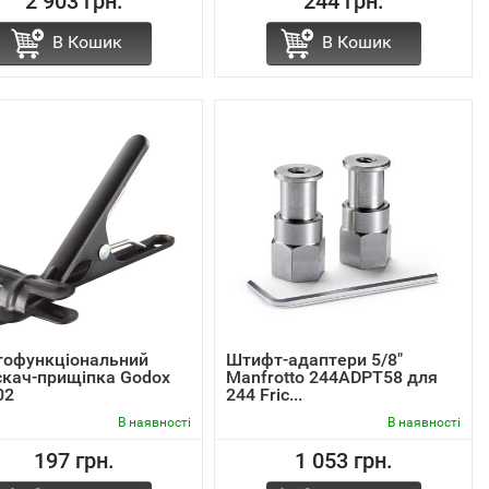
2 903 грн.
244 грн.
В Кошик
В Кошик
тофункціональний
Штифт-адаптери 5/8"
скач-прищіпка Godox
Manfrotto 244ADPT58 для
02
244 Fric...
В наявності
В наявності
197 грн.
1 053 грн.