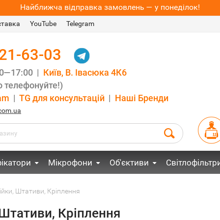
Найближча відправка замовлень — у понеділок!
ставка
YouTube
Telegram
021-63-03
00—17:00 |
Київ, В. Івасюка 4К6
 телефонуйте!)
am
|
TG для консультацій
|
Наші Бренди
.com.ua
ікатори
Мікрофони
Об'єктиви
Світлофільтр
ійки, Штативи, Кріплення
 Штативи, Кріплення