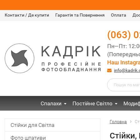
Контакти / Де купити
Гарантія та Повернення
Оплата
До
(063) 
Пн—Пт: 12:
(Попередньо
Наш Instagr
info@kadrik
Спалахи
Постійне Світло
Модиф
Головна
Ст
Стійки для Світла
Стійки,
Фото штативи