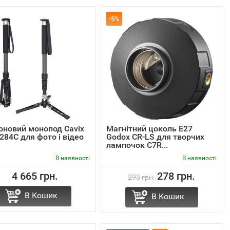
-5%
оновий монопод Cavix
Магнітний цоколь E27
284C для фото і відео
Godox CR-LS для творчих
лампочок C7R...
В наявності
В наявності
4 665 грн.
278 грн.
293 грн.
В Кошик
В Кошик