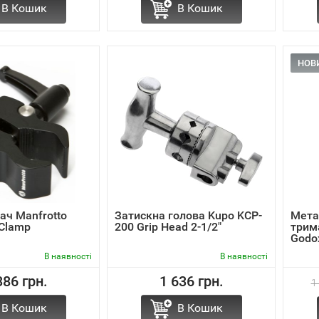
В Кошик
В Кошик
НОВ
кач Manfrotto
Затискна голова Kupo KCP-
Мета
Clamp
200 Grip Head 2-1/2"
трим
Godo
В наявності
В наявності
386 грн.
1 636 грн.
1
В Кошик
В Кошик