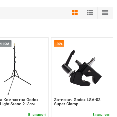
ИНКА!
-20%
ка Компактна Godox
Затискач Godox LSA-03
Light Stand 213cм
Super Clamp
В наявності
В наявності