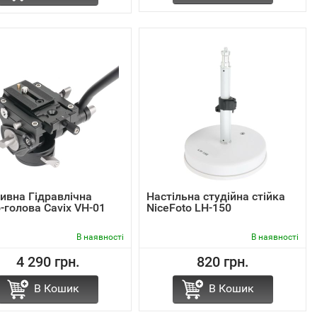
ивна Гідравлічна
Настільна студійна стійка
-голова Cavix VH-01
NiceFoto LH-150
В наявності
В наявності
4 290 грн.
820 грн.
В Кошик
В Кошик