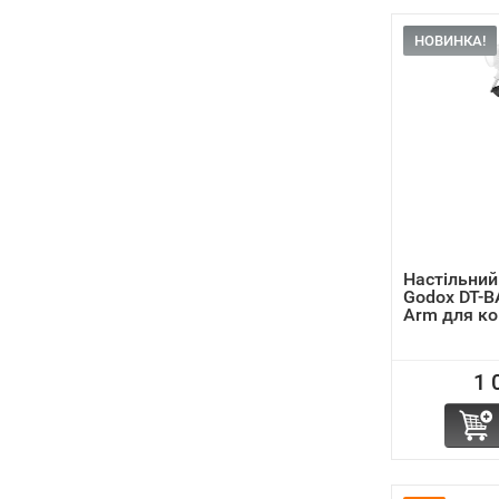
НОВИНКА!
Настільний
Godox DT-B
Arm для ком
1 