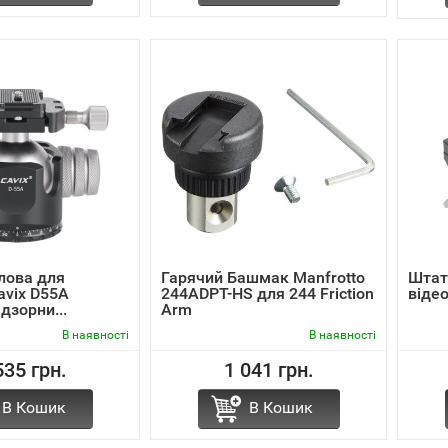
лова для
Гарячий Башмак Manfrotto
Штат
avix D55A
244ADPT-HS для 244 Friction
відео
ідзорни...
Arm
В наявності
В наявності
535 грн.
1 041 грн.
В Кошик
В Кошик