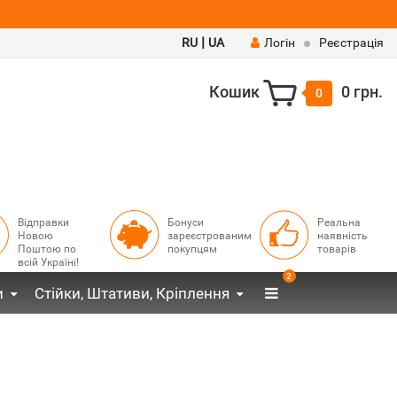
|
RU
UA
Логін
Реєстрація
Кошик
0 грн.
0
Відправки
Бонуси
Реальна
Новою
зареєстрованим
наявність
Поштою по
покупцям
товарів
всій Україні!
2
и
Стійки, Штативи, Кріплення