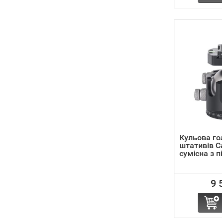
Кульова го
штативів C
сумісна з п
9 