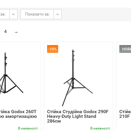
за:
Показати за:
4
→
-15%
НОВ
тійка Godox 260T
Стійка Студійна Godox 290F
Стій
ою амортизацією
Heavy-Duty Light Stand
210F 
286cм
В наявності
В наявності