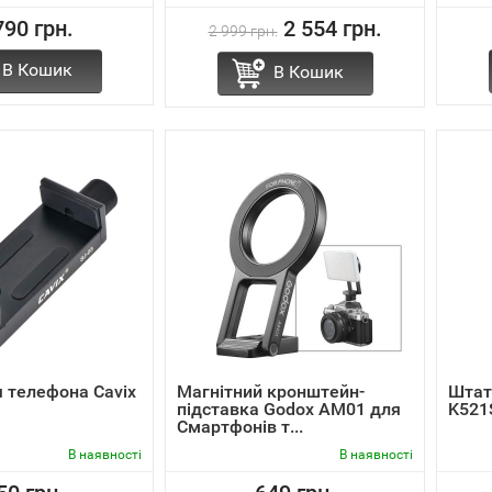
790 грн.
2 554 грн.
2 999 грн.
В Кошик
В Кошик
 телефона Cavix
Магнітний кронштейн-
Штат
підставка Godox AM01 для
K521
Смартфонів т...
В наявності
В наявності