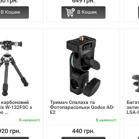
50 грн.
649 грн.
В Кошик
В Кошик
 карбоновий
Тримач Спалаха та
Бага
ix W-132F0C з
Фотопарасольки Godox AD-
зати
 ...
E2
LSA-
В наявності
В наявності
920 грн.
440 грн.