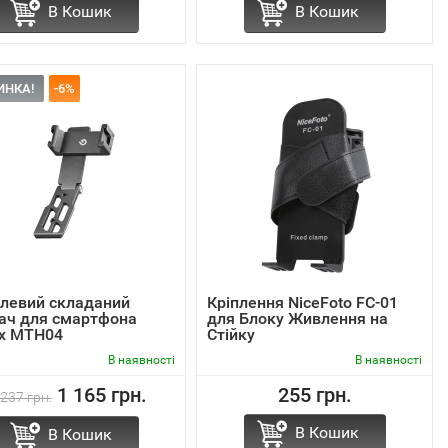
В Кошик
В Кошик
ИНКА!
-6%
левий складаний
Кріплення NiceFoto FC-01
ач для смартфона
для Блоку Живлення на
x MTH04
Стійку
В наявності
В наявності
1 165 грн.
255 грн.
 237 грн.
В Кошик
В Кошик