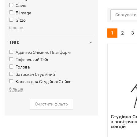
Cavix
E-Image
Сортувати 
Gitzo
більше
1
2
3
ТИП:
Адаптер Знімних Платформ
Гаферський Тейп
Голова
Затискач Студійний
Колеса для Студійної Стійки
більше
Очистити фільтр
Студійна С
з повітрян
секцій