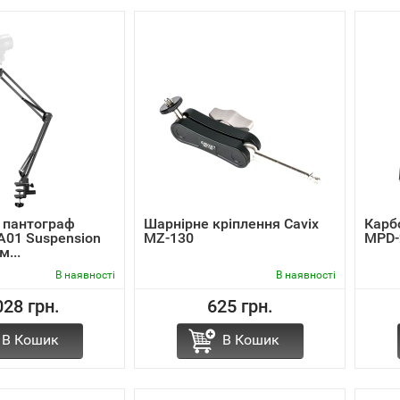
 пантограф
Шарнірне кріплення Cavix
Карб
A01 Suspension
MZ-130
MPD-
...
В наявності
В наявності
028 грн.
625 грн.
В Кошик
В Кошик