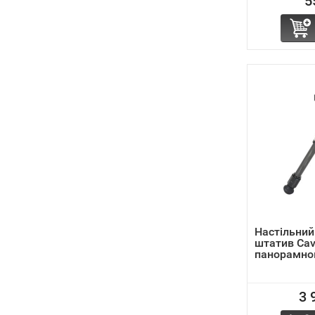
5
Настільний
штатив Cav
панорамною
3 