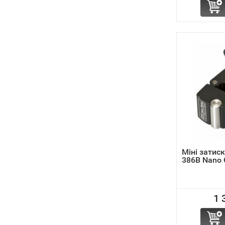
Міні затис
386B Nano 
1 