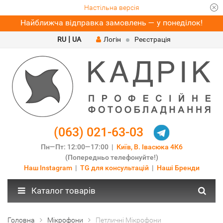
Настільна версія
Найближча відправка замовлень — у понеділок!
|
RU
UA
Логін
Реєстрація
(063) 021-63-03
Пн—Пт: 12:00—17:00 |
Київ, В. Івасюка 4К6
(Попередньо телефонуйте!)
Наш Instagram
|
TG для консультацій
|
Наші Бренди
Каталог товарів
Головна
Мікрофони
Петличні Мікрофони