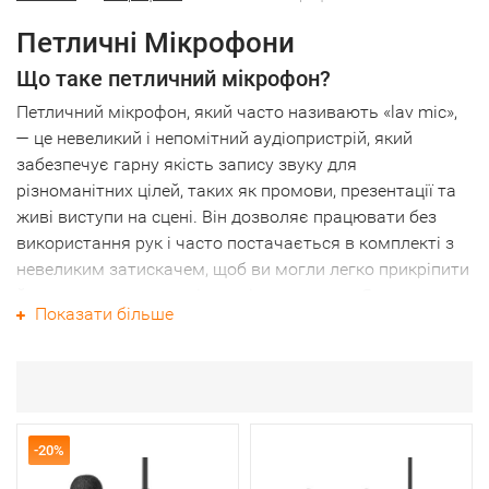
Петличні Мікрофони
Що таке петличний мікрофон?
Петличний мікрофон, який часто називають «lav mic»,
— це невеликий і непомітний аудіопристрій, який
забезпечує гарну якість запису звуку для
різноманітних цілей, таких як промови, презентації та
живі виступи на сцені. Він дозволяє працювати без
використання рук і часто постачається в комплекті з
невеликим затискачем, щоб ви могли легко прикріпити
його до краватки, коміра чи іншого одягу. Якщо вам
Показати більше
потрібна вся точність передачі при помірному
бюджеті, кращим вибором може бути дротовий
петличний мікрофон. Дротові петличні мікрофони
гарантують, що у вас є все необхідне для живого
виступу.
-20%