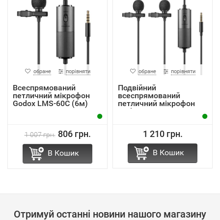
обране
порівняти
обране
порівняти
Всеспрямований
Подвійний
петличний мікрофон
всеспрямований
Godox LMS-60C (6м)
петличний мікрофон
Godox LMD-40C
806 грн.
1 210 грн.
1 007 грн.
В Кошик
В Кошик
Отримуй останні новини нашого магазину