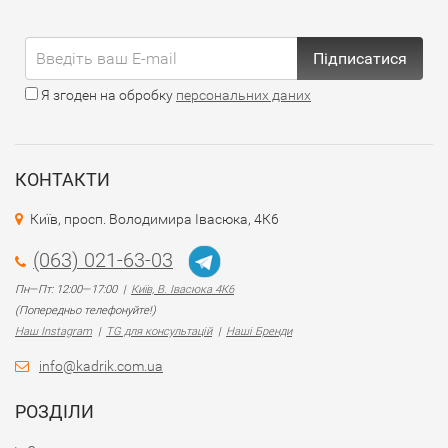
Підписатися
Я згоден на обробку
персональних даних
КОНТАКТИ
Київ, просп. Володимира Івасюка, 4К6
(063) 021-63-03
Пн—Пт: 12:00—17:00 |
Київ, В. Івасюка 4К6
(Попередньо телефонуйте!)
Наш Instagram
|
TG для консультацій
|
Наші Бренди
info@kadrik.com.ua
РОЗДІЛИ