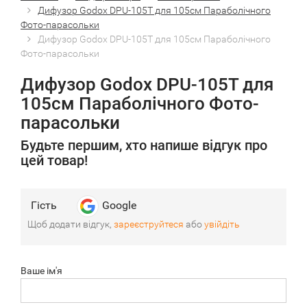
Дифузор Godox DPU-105T для 105см Параболічного
Фото-парасольки
Дифузор Godox DPU-105T для 105см Параболічного
Фото-парасольки
Дифузор Godox DPU-105T для
105см Параболічного Фото-
парасольки
Будьте першим, хто напише відгук про
цей товар!
Гість
Google
Щоб додати відгук,
зареєструйтеся
або
увійдіть
Ваше ім'я