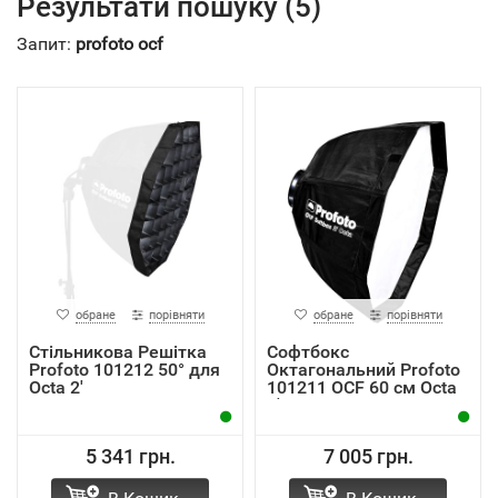
Результати пошуку (5)
Запит:
profoto ocf
обране
порівняти
обране
порівняти
Стільникова Решітка
Софтбокс
Profoto 101212 50° для
Октагональний Profoto
Octa 2'
101211 OCF 60 см Octa
2'
5 341 грн.
7 005 грн.