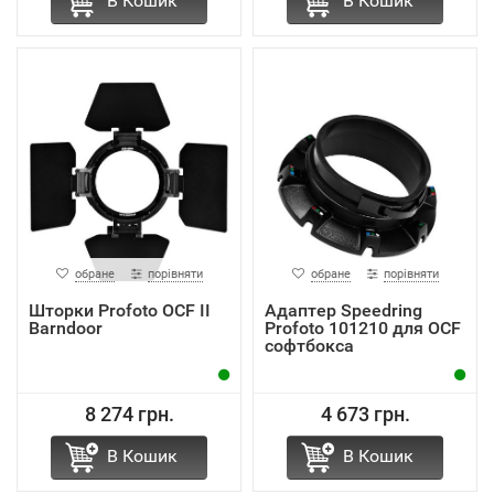
В Кошик
В Кошик
обране
порівняти
обране
порівняти
Шторки Profoto OCF II
Адаптер Speedring
Barndoor
Profoto 101210 для OCF
софтбокса
8 274 грн.
4 673 грн.
В Кошик
В Кошик