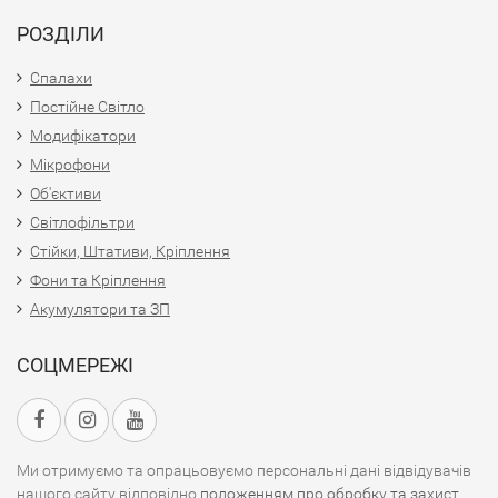
РОЗДІЛИ
Спалахи
Постійне Світло
Модифікатори
Мікрофони
Об'єктиви
Світлофільтри
Стійки, Штативи, Кріплення
Фони та Кріплення
Акумулятори та ЗП
СОЦМЕРЕЖІ
Ми отримуємо та опрацьовуємо персональні дані відвідувачів
нашого сайту відповідно
положенням про обробку та захист