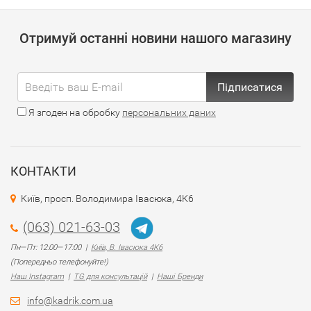
Отримуй останні новини нашого магазину
Підписатися
Я згоден на обробку
персональних даних
КОНТАКТИ
Київ, просп. Володимира Івасюка, 4К6
(063) 021-63-03
Пн—Пт: 12:00—17:00 |
Київ, В. Івасюка 4К6
(Попередньо телефонуйте!)
Наш Instagram
|
TG для консультацій
|
Наші Бренди
info@kadrik.com.ua