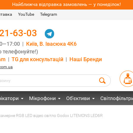
Найближча відправка замовлень — у понеділок!
ставка
YouTube
Telegram
021-63-03
00—17:00 |
Київ, В. Івасюка 4К6
 телефонуйте!)
am
|
TG для консультацій
|
Наші Бренди
.com.ua
ікатори
Мікрофони
Об'єктиви
Світлофільтр
амерне RGB LED відео світло Godox LITEMONS LED6R