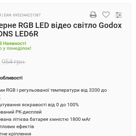
R
| EAN:
6952344221587
рне RGB LED відео світло Godox
ONS LED6R
В Наявності
 у понеділок!
954 грн.
обливості
и RGB і регульованої температури від 3200 до
K
тування яскравості від 0 до 100%
ваний РК-дисплей
вана літієва батарея ємністю 1800 мАг
ітлових ефектів
тне кріплення