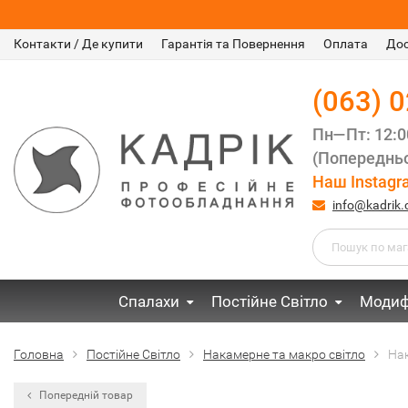
Контакти / Де купити
Гарантія та Повернення
Оплата
До
(063) 
Пн—Пт: 12:
(Попередньо
Наш Instagr
info@kadrik
Спалахи
Постійне Світло
Модиф
Головна
Постійне Світло
Накамерне та макро світло
Нак
Попередній товар