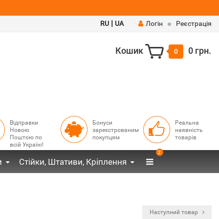
|
RU
UA
Логін
Реєстрація
Кошик
0 грн.
0
Відправки
Бонуси
Реальна
Новою
зареєстрованим
наявність
Поштою по
покупцям
товарів
всій Україні!
2
и
Стійки, Штативи, Кріплення
Наступний товар