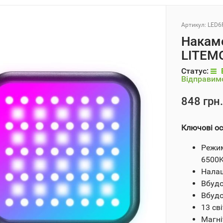
Артикул:
LED6
Накаме
LITEM
Статус:
Відправимо
848 грн.
Ключові ос
Режим
6500
Налаш
Вбудо
Вбудо
13 св
Магні