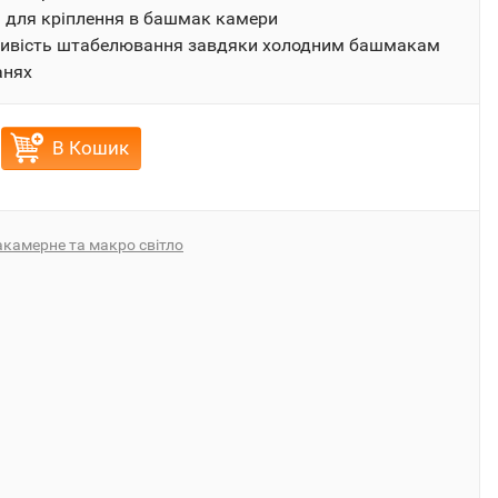
 для кріплення в башмак камери
ивість штабелювання завдяки холодним башмакам
анях
В Кошик
камерне та макро світло