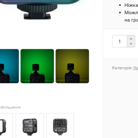
Ніжка
Можл
на гр
Категорія:
На
 збільшення