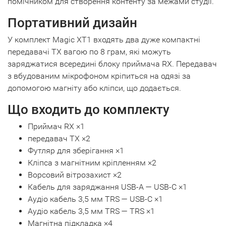
помічником для створення контенту за межами студії.
Портативний дизайн
У комплект Magic XT1 входять два дуже компактні
передавачі TX вагою по 8 грам, які можуть
заряджатися всередині блоку приймача RX. Передавач
з вбудованим мікрофоном кріпиться на одязі за
допомогою магніту або кліпси, що додається.
Що входить до комплекту
Приймач RX ×1
передавач TX ×2
Футляр для зберігання ×1
Кліпса з магнітним кріпленням ×2
Ворсовий вітрозахист ×2
Кабель для заряджання USB-A — USB-C ×1
Аудіо кабель 3,5 мм TRS — USB-C ×1
Аудіо кабель 3,5 мм TRS — TRS ×1
Магнітна підкладка ×4