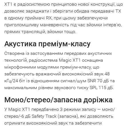
XT1 є радіосистемою принципово нової конструкції, що
дозволяє заряджати і зберігати обидва передавачі TX
в одному приймачі RX, при цьому забезпечуючи
приголомшливу маневреність під час зйомки інтерв'ю,
прямих трансляцій, зйомки тощо.
Акустика преміум-класу
Створена із застосуванням передових акустичних
технологій, радіосистема Magic XT1 оснащена
мікрофонними модулями преміум-класу, що
забезпечують вражаючий високоякісний звук 48
кГц/24 біт із відношенням сигнал/шум SNR 70 дБ та
максимальним рівнем звукового тиску SPL 115 дБ.
Моно/стерео/запасна доріжка
У Magic XT1 передбачено 3 режими запису — моно/
стерео/-6 дБ Safety Track (запасна), які дозволяють
отримати високоякісний звук та забезпечити