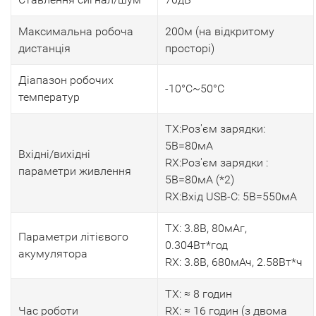
Максимальна робоча
200м (на відкритому
дистанція
просторі)
Діапазон робочих
-10°C~50°C
температур
TX:Роз'єм зарядки:
5В=80мА
Вхідні/вихідні
RX:Роз'єм зарядки :
параметри живлення
5В=80мА (*2)
RX:Вхід USB-C: 5В=550мА
TX: 3.8В, 80мАг,
Параметри літієвого
0.304Вт*год
акумулятора
RX: 3.8В, 680мАч, 2.58Вт*ч
TX: ≈ 8 годин
Час роботи
RX: ≈ 16 годин (з двома