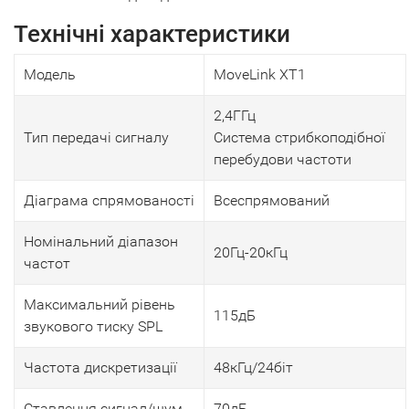
Технічні характеристики
Модель
MoveLink XT1
2,4ГГц
Тип передачі сигналу
Система стрибкоподібної
перебудови частоти
Діаграма спрямованості
Всеспрямований
Номінальний діапазон
20Гц-20кГц
частот
Максимальний рівень
115дБ
звукового тиску SPL
Частота дискретизації
48кГц/24біт
Ставлення сигнал/шум
70дБ