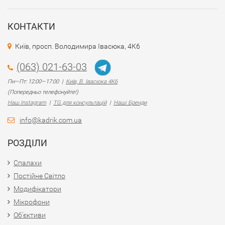
КОНТАКТИ
Київ, просп. Володимира Івасюка, 4К6
(063) 021-63-03
Пн—Пт: 12:00—17:00 |
Київ, В. Івасюка 4К6
(Попередньо телефонуйте!)
Наш Instagram
|
TG для консультацій
|
Наші Бренди
info@kadrik.com.ua
РОЗДІЛИ
Спалахи
Постійне Світло
Модифікатори
Мікрофони
Об'єктиви