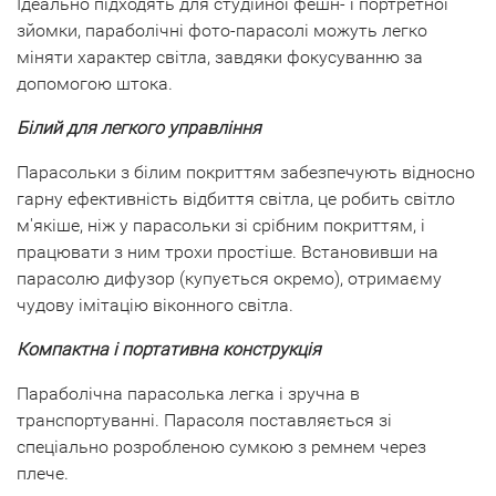
Ідеально підходять для студійної фешн- і портретної
зйомки, параболічні фото-парасолі можуть легко
міняти характер світла, завдяки фокусуванню за
допомогою штока.
Білий для легкого управління
Парасольки з білим покриттям забезпечують відносно
гарну ефективність відбиття світла, це робить світло
м'якіше, ніж у парасольки зі срібним покриттям, і
працювати з ним трохи простіше. Встановивши на
парасолю дифузор (купується окремо), отримаєму
чудову імітацію віконного світла.
Компактна і портативна конструкція
Параболічна парасолька легка і зручна в
транспортуванні. Парасоля поставляється зі
спеціально розробленою сумкою з ремнем через
плече.