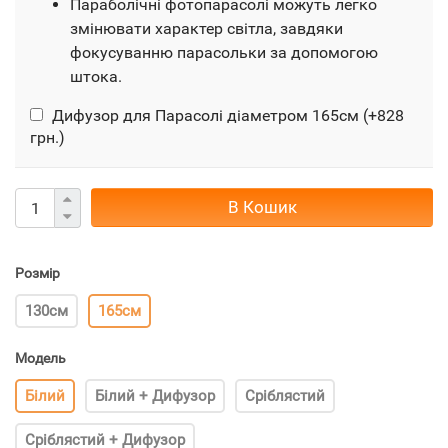
Параболічні фотопарасолі можуть легко
змінювати характер світла, завдяки
фокусуванню парасольки за допомогою
штока.
Дифузор для Парасолі діаметром 165см (+
828
грн.
)
В Кошик
Розмір
130см
165см
Модель
Білий
Білий + Дифузор
Сріблястий
Сріблястий + Дифузор