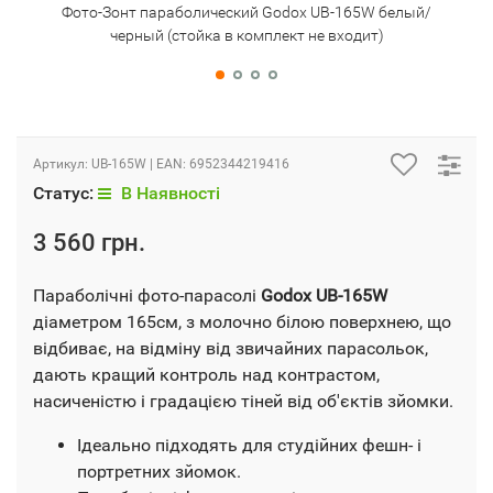
Фото-Зонт параболический Godox UB-165W белый/
Ф
черный (стойка в комплект не входит)
Артикул:
UB-165W
| EAN:
6952344219416
Статус:
В Наявності
3 560 грн.
Параболічні фото-парасолі
Godox UB-165W
діаметром 165см, з молочно білою поверхнею, що
відбиває, на відміну від звичайних парасольок,
дають кращий контроль над контрастом,
насиченістю і градацією тіней від об'єктів зйомки.
Ідеально підходять для студійних фешн- і
портретних зйомок.