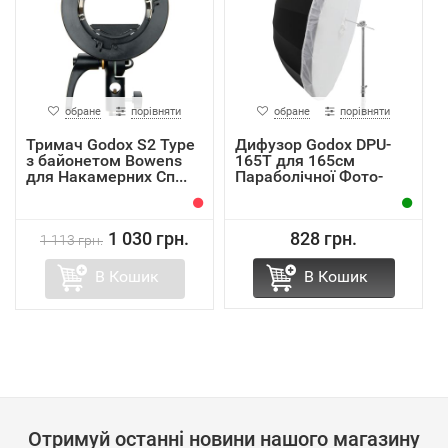
обране
порівняти
обране
порівняти
Тримач Godox S2 Type
Дифузор Godox DPU-
з байонетом Bowens
165T для 165см
для Накамерних Сп...
Параболічної Фото-
Парасолі
1 030 грн.
828 грн.
1 113 грн.
В Кошик
В Кошик
Отримуй останні новини нашого магазину