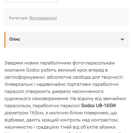
Категорія:
Фотопарасолі
Опис
Завдяки новим параболічним фото-парасолькам
компанія Godox робить великий крок вперед в
світлоформуванні: абсолютна свобода для творчості.
Універсальні і надзвичайно портативні параболічні
парасолі створюють джерело нескінченного
художнього самовираження. На відміну від звичайних
парасольок, параболічні парасолі
Godox UB-165W
діаметром 165см, з молочно білою поверхнею, що
відбиває, дають кращий контроль над контрастом,
насиченістю і градацією тіней від об'єктів зйомки.