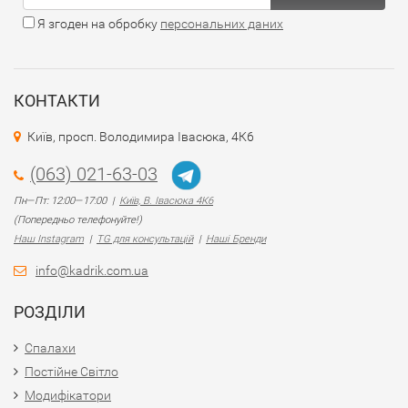
Я згоден на обробку
персональних даних
КОНТАКТИ
Київ, просп. Володимира Івасюка, 4К6
(063) 021-63-03
Пн—Пт: 12:00—17:00 |
Київ, В. Івасюка 4К6
(Попередньо телефонуйте!)
Наш Instagram
|
TG для консультацій
|
Наші Бренди
info@kadrik.com.ua
РОЗДІЛИ
Спалахи
Постійне Світло
Модифікатори