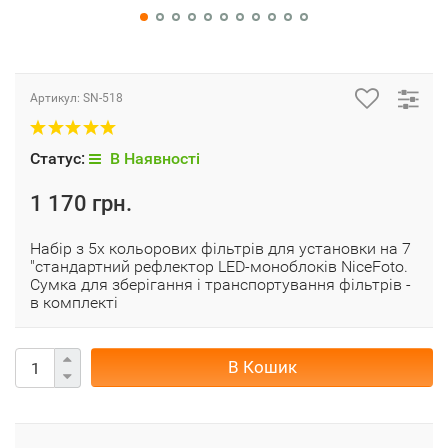
Набо
Артикул:
SN-518
Статус:
В Наявності
1 170 грн.
Набір з 5х кольорових фільтрів для установки на 7
"стандартний рефлектор LED-моноблоків NiceFoto.
Сумка для зберігання і транспортування фільтрів -
в комплекті
В Кошик