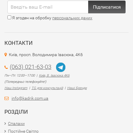
Підписатися
Я згоден на обробку
персональних даних
КОНТАКТИ
Київ, просп. Володимира Івасюка, 4К6
(063) 021-63-03
Пн—Пт: 12:00—17:00 |
Київ, В. Івасюка 4К6
(Попередньо телефонуйте!)
Наш Instagram
|
TG для консультацій
|
Наші Бренди
info@kadrik.com.ua
РОЗДІЛИ
Спалахи
Постійне Світло