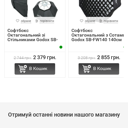
обране
порівняти
обране
порівняти
Софтбокс
Софтбокс
Октагональний зі
Октагональний з Сотами
Стільниками Godox SB-
Godox SB-FW140 140см
FW95 95см ...
Bowens
2 379 грн.
2 855 грн.
2 744 грн.
3 208 грн.
В Кошик
В Кошик
Отримуй останні новини нашого магазину