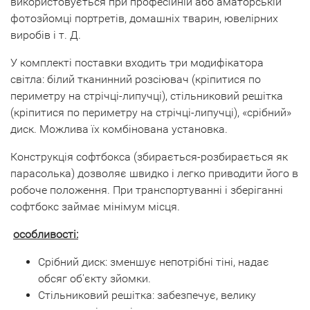
використовується при професійній або аматорській
фотозйомці портретів, домашніх тварин, ювелірних
виробів і т. Д.
У комплекті поставки входить три модифікатора
світла: білий тканинний розсіювач (кріпитися по
периметру на стрічці-липучці), стільниковий решітка
(кріпитися по периметру на стрічці-липучці), «срібний»
диск. Можлива їх комбінована установка.
Конструкція софтбокса (збирається-розбирається як
парасолька) дозволяє швидко і легко приводити його в
робоче положення. При транспортуванні і зберіганні
софтбокс займає мінімум місця.
особливості:
Срібний диск: зменшує непотрібні тіні, надає
обсяг об'єкту зйомки.
Стільниковий решітка: забезпечує, велику