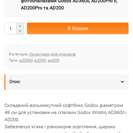
фотоспалахами Godox AD360II, AD200Pro II,
AD200Pro та AD200
В Кошик
Категорія:
Аксесуари для спалахів
Теги:
ad360ii
ad200
ад200
Опис
Складаний восьмикутний софтбокс Godox діаметром
48 см для установки на спалахи Godox Witstro AD360II і
AD200.
Забезпечує м'яке і рівномірне освітлення, широко