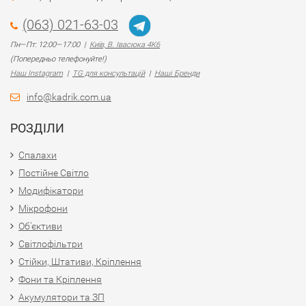
(063) 021-63-03
Пн—Пт: 12:00—17:00 |
Київ, В. Івасюка 4К6
(Попередньо телефонуйте!)
Наш Instagram
|
TG для консультацій
|
Наші Бренди
info@kadrik.com.ua
РОЗДІЛИ
Спалахи
Постійне Світло
Модифікатори
Мікрофони
Об'єктиви
Світлофільтри
Стійки, Штативи, Кріплення
Фони та Кріплення
Акумулятори та ЗП