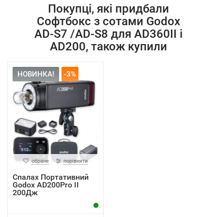
Покупці, які придбали
Софтбокс з сотами Godox
AD-S7 /AD-S8 для AD360II і
AD200, також купили
НОВИНКА!
-3%
обране
порівняти
Спалах Портативний
Godox AD200Pro II
200Дж