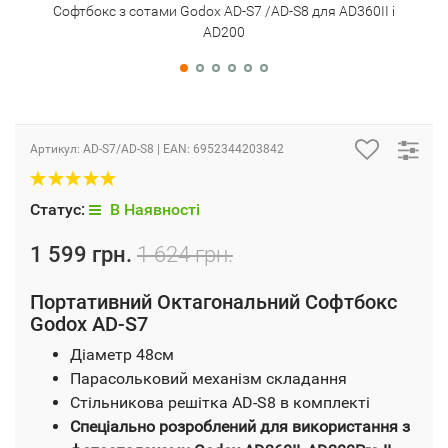
Софтбокс з сотами Godox AD-S7 /AD-S8 для AD360II і
Со
AD200
Артикул:
AD-S7/AD-S8
| EAN:
6952344203842
Статус:
В Наявності
1 599 грн.
1 624 грн.
Портативний Октагональний Софтбокс
Godox AD-S7
Діаметр 48см
Парасольковий механізм складання
Стільникова решітка AD-S8 в комплекті
Спеціально розроблений для використання з