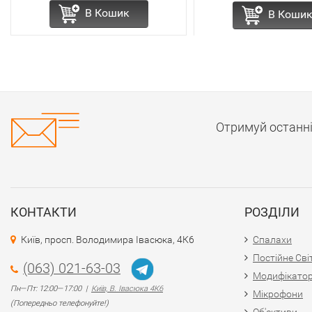
В Кошик
В Коши
Отримуй останн
КОНТАКТИ
РОЗДІЛИ
Київ, просп. Володимира Івасюка, 4К6
Спалахи
Постійне Сві
(063) 021-63-03
Модифікато
Пн—Пт: 12:00—17:00 |
Київ, В. Івасюка 4К6
Мікрофони
(Попередньо телефонуйте!)