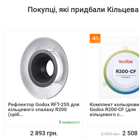
Покупці, які придбали Кільцев
-4%
Рефлектор Godox RFT-25S для
Комплект кольорови
кільцевого спалаху R200
Godox R200-CF (для
(сріб...
кільцевого с...
В наявності
2 893 грн.
2 508 
2 599 грн.