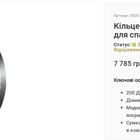
Артикул:
R200
Кільце
для сп
Статус:
Відправимо
7 785 гр
Ключові ос
200 
Діаме
Модел
яскра
Сумка
в ком