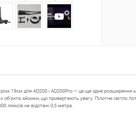
тром 19см для AD200 і AD200Pro — це ще одне розширення 
чах об'єкта зйомки, що привертають увагу. Пілотне світло п
00 люксів на відстані 0,5 метра.