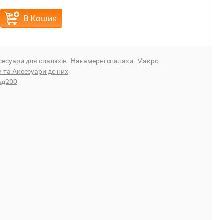
В Кошик
сесуари для спалахів
Накамерні спалахи
Макро
 та Аксесуари до них
ад200