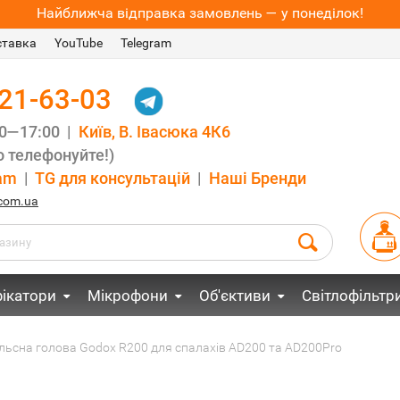
Найближча відправка замовлень — у понеділок!
ставка
YouTube
Telegram
021-63-03
00—17:00 |
Київ, В. Івасюка 4К6
 телефонуйте!)
am
|
TG для консультацій
|
Наші Бренди
.com.ua
ікатори
Мікрофони
Об'єктиви
Світлофільтр
ульсна голова Godox R200 для спалахів AD200 та AD200Pro