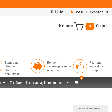
|
RU
UA
Логін
Реєстрація
Кошик
0 грн.
0
Відправки
Бонуси
Реальна
Новою
зареєстрованим
наявність
Поштою по
покупцям
товарів
всій Україні!
2
и
Стійки, Штативи, Кріплення
Наступний товар