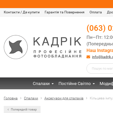
Контакти / Де купити
Гарантія та Повернення
Оплата
До
(063) 
Пн—Пт: 12:
(Попередньо
Наш Instagr
info@kadrik
Спалахи
Постійне Світло
Модиф
Головна
Спалахи
Аксесуари для спалахів
Кільцева імп
Попередній товар