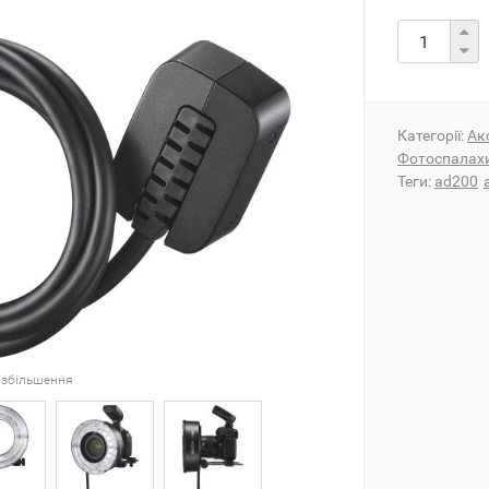
Категорії:
Ак
Фотоспалахи
Теги:
ad200
 збільшення