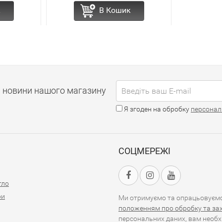
к
В Кошик
і новини нашого магазину
Я згоден на обробку
персонал
СОЦМЕРЕЖІ
тло
ри
Ми отримуємо та опрацьовуємо 
положенням про обробку та за
персональних даних, вам необх