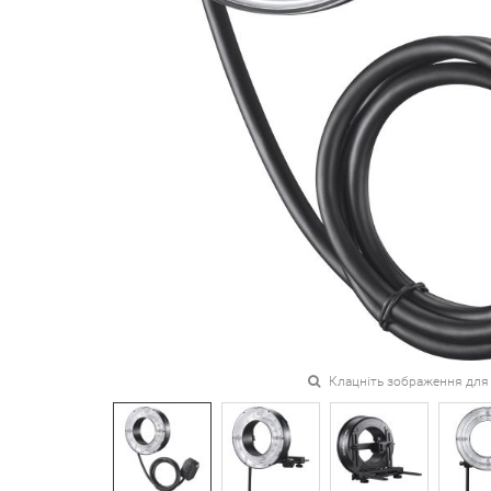
Клацніть зображення для