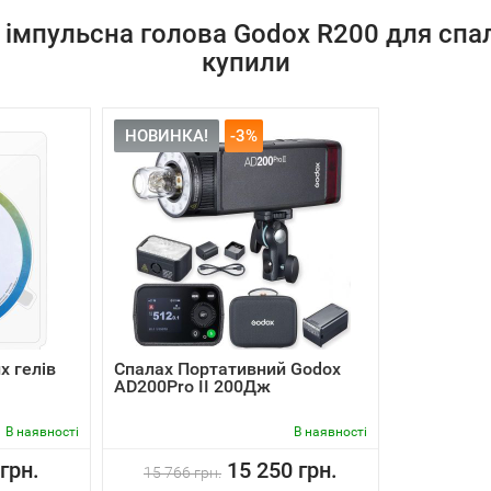
а імпульсна голова Godox R200 для спа
купили
НОВИНКА!
-3%
х гелів
Спалах Портативний Godox
AD200Pro II 200Дж
В наявності
В наявності
грн.
15 250 грн.
15 766 грн.