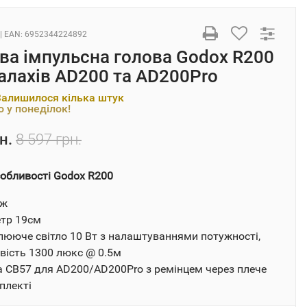
| EAN:
6952344224892
ва імпульсна голова Godox R200
алахів AD200 та AD200Pro
Залишилося кілька штук
 у понеділок!
н.
8 597 грн.
обливості Godox R200
Дж
тр 19см
ююче світло 10 Вт з налаштуваннями потужності,
вість 1300 люкс @ 0.5м
 CB57 для AD200/AD200Pro з ремінцем через плече
плекті