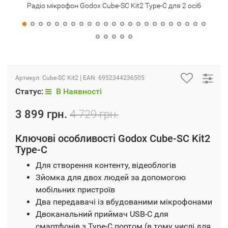
Радіо мікрофон Godox Cube-SC Kit2 Type-C для 2 осіб
Ра
Артикул:
Cube-SC Kit2
| EAN:
6952344236505
Статус:
В Наявності
3 899 грн.
4 729 грн.
Ключові особливості Godox Cube-SC Kit2
Type-C
Для створення контенту, відеоблогів
Зйомка для двох людей за допомогою
мобільних пристроїв
Два передавачі із вбудованими мікрофонами
Двоканальний приймач USB-C для
смартфонів з Type-C портом (в тому числі для