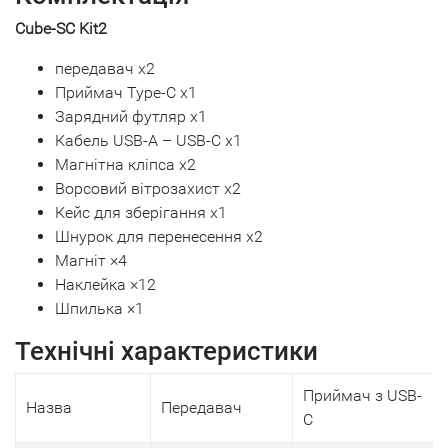
Cube-SC Kit2
передавач х2
Приймач Type-C х1
Зарядний футляр х1
Кабель USB-A – USB-C х1
Магнітна кліпса х2
Ворсовий вітрозахист х2
Кейс для зберігання х1
Шнурок для перенесення х2
Магніт ×4
Наклейка ×12
Шпилька ×1
Технічні характеристики
Приймач з USB-
Назва
Передавач
C