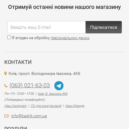
Отримуй останні новини нашого магазину
Підписатися
Я згоден на обробку
персональних даних
КОНТАКТИ
Київ, просп. Володимира Івасюка, 4К6
(063) 021-63-03
Пн—Пт: 12:00—17:00 |
Київ, В. Івасюка 4К6
(Попередньо телефонуйте!)
Наш Instagram
|
TG для консультацій
|
Наші Бренди
info@kadrik.com.ua
РОЗДІЛИ