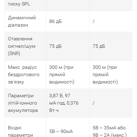
тиску SPL
Динамічний
86 дБ
/
діапазон
Ставлення
сигнал/шум
75 дБ
75 дБ
(SNR)
Макс. радіус
300 м (при
300 м (при
бездротового
прямій
прямій
зв'язку
видимості)
видимості)
Параметри
3,87 В, 97
літій-іонного
мА·год, 0,376
/
акумулятора
Вт·ч
Вхідні
5В ⎓ 35мА або
5В ⎓ 90мА
параметри
9В ⎓ 2А (макс.)