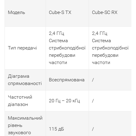
Модель
Cube-S TX
Cube-SC RX
2,4 ГГц
2,4 ГГц
Система
Система
Тип передачі
стрибкоподібної
стрибкоподібної
перебудови
перебудови
частоти
частоти
Діаграма
Всеспрямована
/
спрямованості
Частотний
20 Гц – 20 кГц
/
діапазон
Максимальний
рівень
115 дБ
/
звукового