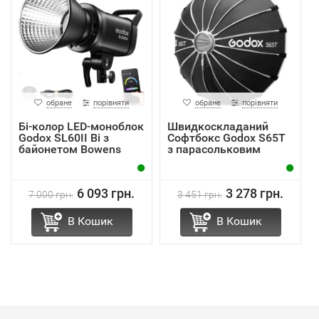
обране
порівняти
обране
порівняти
Бі-колор LED-моноблок
Швидкоскладаний
Godox SL60II Bi з
Софтбокс Godox S65T
байонетом Bowens
з парасольковим
механ...
6 093 грн.
3 278 грн.
7 000 грн.
3 451 грн.
В Кошик
В Кошик