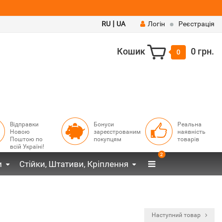
|
RU
UA
Логін
Реєстрація
Кошик
0 грн.
0
Відправки
Бонуси
Реальна
Новою
зареєстрованим
наявність
Поштою по
покупцям
товарів
всій Україні!
2
и
Стійки, Штативи, Кріплення
Наступний товар