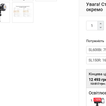
Увага! С
окремо
Потужність
SL60IIBi: 7
SL150R: 1
Кінцева ц
12 493 гр
13 817 грн.
Освітлю
- 10%