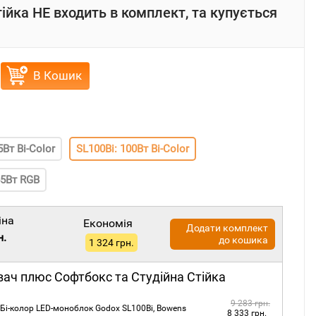
тійка НЕ входить в комплект, та купується
В Кошик
5Вт Bi-Color
SL100Bi: 100Вт Bi-Color
65Вт RGB
іна
Економія
Додати комплект
н.
до кошика
1 324 грн.
вач плюс Софтбокс та Студійна Стійка
9 283 грн.
Бі-колор LED-моноблок Godox SL100Bi, Bowens
8 333 грн.