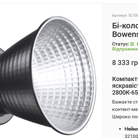
Артикул:
SL10
Бі-кол
Bowen
Статус:
Відправимо
8 333 гр
Компактн
яскравіс
2800К-65
Бажаєте ст
контент-ме
Широко пош
Неймо
32100