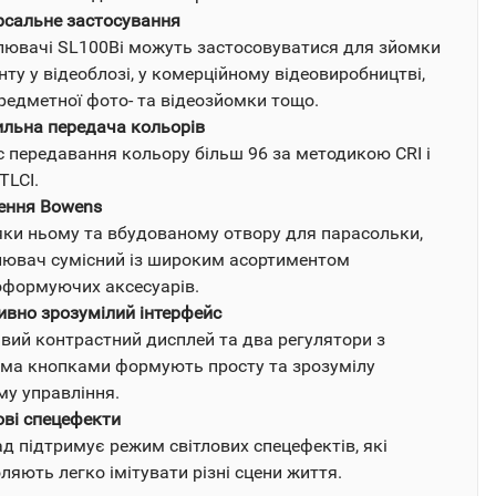
рсальне застосування
лювачі SL100Bi можуть застосовуватися для зйомки
нту у відеоблозі, у комерційному відеовиробництві,
редметної фото- та відеозйомки тощо.
льна передача кольорів
с передавання кольору більш 96 за методикою CRI і
TLCI.
ення Bowens
ки ньому та вбудованому отвору для парасольки,
лювач сумісний із широким асортиментом
оформуючих аксесуарів.
тивно зрозумілий інтерфейс
вий контрастний дисплей та два регулятори з
ма кнопками формують просту та зрозумілу
му управління.
ові спецефекти
д підтримує режим світлових спецефектів, які
ляють легко імітувати різні сцени життя.