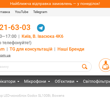
Найближча відправка замовлень — у понеділок!
ставка
YouTube
Telegram
021-63-03
00—17:00 |
Київ, В. Івасюка 4К6
 телефонуйте!)
am
|
TG для консультацій
|
Наші Бренди
.com.ua
ікатори
Мікрофони
Об'єктиви
Світлофільтр
ор LED-моноблок Godox SL100Bi, Bowens