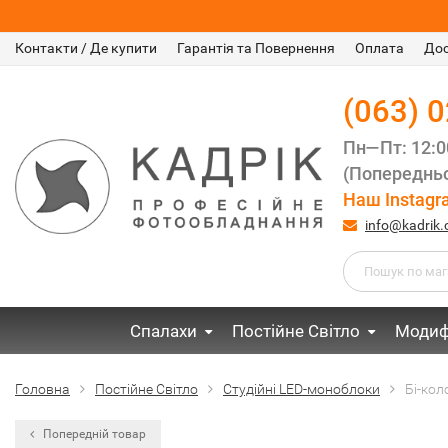
Контакти / Де купити
Гарантія та Повернення
Оплата
До
(063) 
Пн—Пт: 12:
(Попередньо
Наш Instagr
info@kadrik
Спалахи
Постійне Світло
Модиф
Головна
Постійне Світло
Студійні LED-моноблоки
Бі-кол
Попередній товар