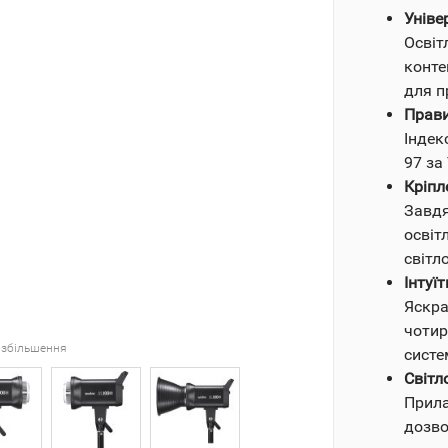
Уніве
Освіт
конте
для п
Прави
Індек
97 за 
Кріпл
Завдя
освіт
світл
Інтуї
Яскра
чотир
 збільшення
систе
Світл
Прила
дозво