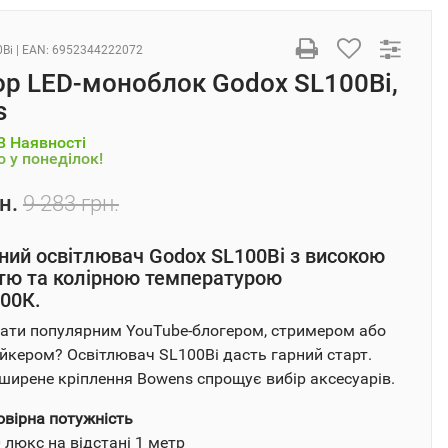
0Bi
| EAN:
6952344222072
ор LED-моноблок Godox SL100Bi,
s
В Наявності
 у понеділок!
н.
9 283 грн.
ий освітлювач Godox SL100Bi з високою
тю та колірною температурою
00К.
ати популярним YouTube-блогером, стримером або
йкером? Освітлювач SL100Bi дасть гарний старт.
ирене кріплення Bowens спрощує вибір аксесуарів.
вірна потужність
 люкс на відстані 1 метр