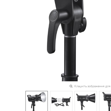
Клацніть зображення для