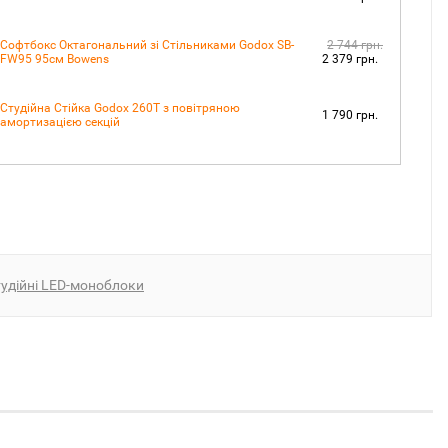
2 744 грн.
Софтбокс Октагональний зі Стільниками Godox SB-
FW95 95см Bowens
2 379 грн.
Студійна Стійка Godox 260T з повітряною
1 790 грн.
амортизацією секцій
удійні LED-моноблоки