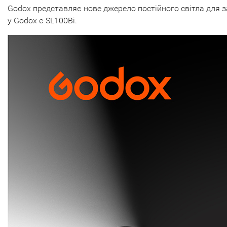
Godox представляє нове джерело постійного світла для з
у Godox є SL100Bi.