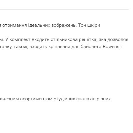
для отримання ідеальних зображень. Тон шкіри
. У комплект входить стільникова решітка, яка дозволяє
тавку, також, входить кріплення для байонета Bowens і
личезним асортиментом студійних спалахів різних