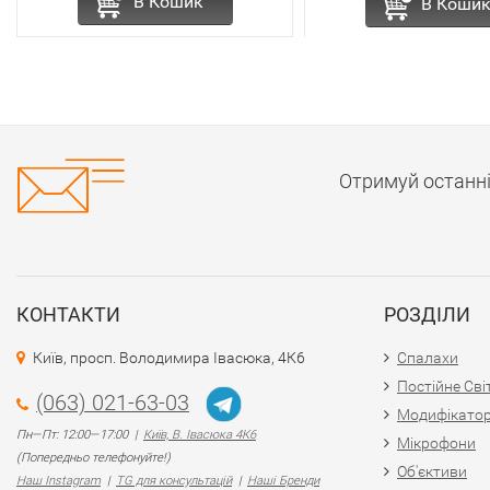
В Кошик
В Коши
Отримуй останн
КОНТАКТИ
РОЗДІЛИ
Київ, просп. Володимира Івасюка, 4К6
Спалахи
Постійне Сві
(063) 021-63-03
Модифікато
Пн—Пт: 12:00—17:00 |
Київ, В. Івасюка 4К6
Мікрофони
(Попередньо телефонуйте!)
Об'єктиви
Наш Instagram
|
TG для консультацій
|
Наші Бренди