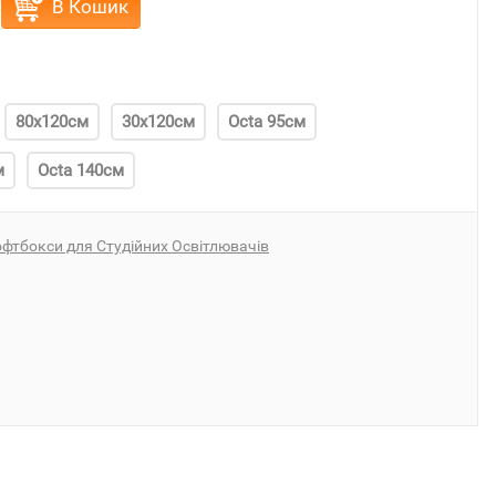
В Кошик
80x120см
30x120см
Octa 95см
м
Octa 140см
фтбокси для Студійних Освітлювачів