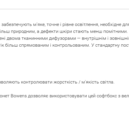
 забезпечують м'яке, точне і рівне освітлення, необхідне 
 більш природним, а дефекти шкіри стають менш помітними.
і двома тканинними дифузорами — внутрішнім і зовнішнім
тік більш спрямованим і контрольованим. У стандартну пос
зволяють контролювати жорсткість / м'якість світла.
айонет Bowens дозволяє використовувати цей софтбокс з ве