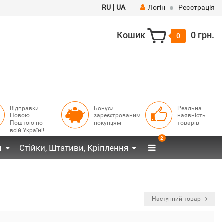
|
RU
UA
Логін
Реєстрація
Кошик
0 грн.
0
Відправки
Бонуси
Реальна
Новою
зареєстрованим
наявність
Поштою по
покупцям
товарів
всій Україні!
2
и
Стійки, Штативи, Кріплення
Наступний товар