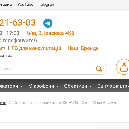
ставка
YouTube
Telegram
021-63-03
00—17:00 |
Київ, В. Івасюка 4К6
 телефонуйте!)
am
|
TG для консультацій
|
Наші Бренди
.com.ua
ікатори
Мікрофони
Об'єктиви
Світлофільтр
ачів
Софтбокс з сотами Godox SB-FW6090 60x90 см Bowens