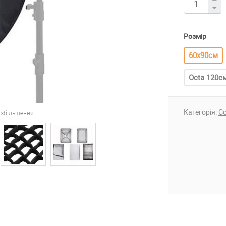
Розмір
60x90см
Octa 120с
Категорія:
Со
 збільшення