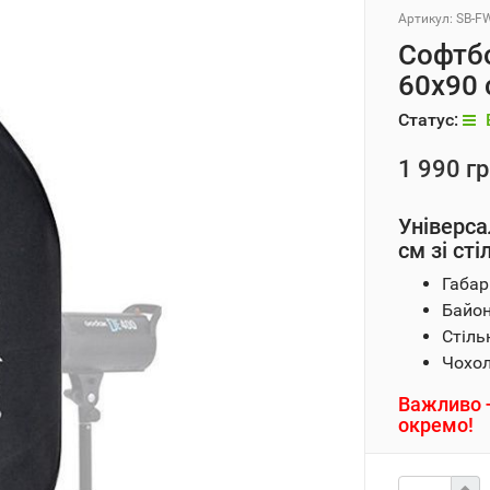
Артикул:
SB-F
Софтб
60x90 
Статус:
1 990 гр
Універса
см зі ст
Габар
Байон
Стіль
Чохол
Важливо —
окремо!