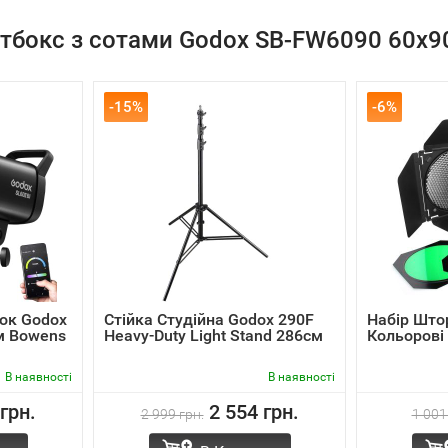
фтбокс з сотами Godox SB-FW6090 60x9
-15%
-6%
лок Godox
Стійка Студійна Godox 290F
Набір Штор
ом Bowens
Heavy-Duty Light Stand 286cм
Кольорові 
В наявності
В наявності
грн.
2 554 грн.
2 999 грн.
1 001