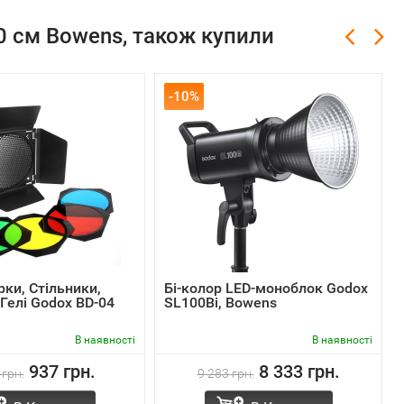
0 см Bowens, також купили
-10%
ки, Стільники,
Бі-колор LED-моноблок Godox
Гелі Godox BD-04
SL100Bi, Bowens
В наявності
В наявності
937 грн.
8 333 грн.
 грн.
9 283 грн.