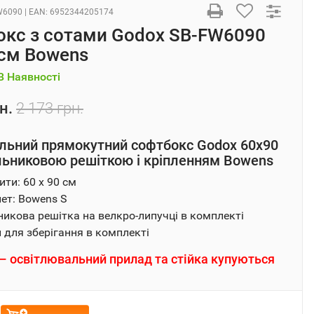
W6090
| EAN:
6952344205174
окс з сотами Godox SB-FW6090
см Bowens
В Наявності
н.
2 173 грн.
льний прямокутний софтбокс Godox 60x90
ільниковою решіткою і кріпленням Bowens
ити: 60 x 90 см
ет: Bowens S
никова решітка на велкро-липучці в комплекті
 для зберігання в комплекті
 освітлювальний прилад та стійка купуються