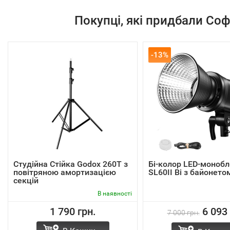
Покупці, які придбали Со
-13%
Студійна Стійка Godox 260T з
Бі-колор LED-моноб
повітряною амортизацією
SL60II Bi з байонет
секцій
В наявності
1 790 грн.
6 093 
7 000 грн.