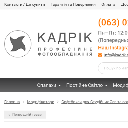
Контакти / Де купити
Гарантія та Повернення
Оплата
До
(063) 
Пн—Пт: 12:
(Попередньо
Наш Instagr
info@kadrik
Спалахи
Постійне Світло
Модиф
Головна
Модифікатори
Софтбокси для Студійних Освітлюв
Попередній товар