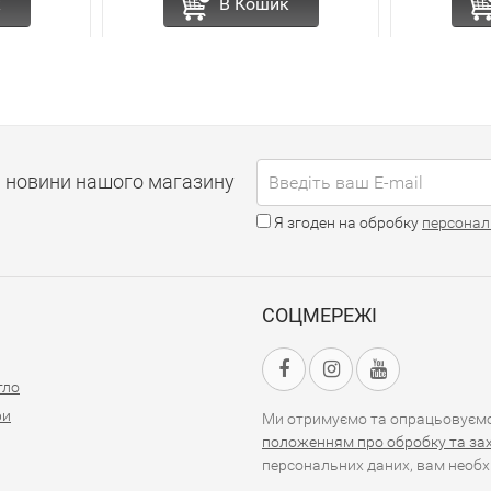
к
В Кошик
і новини нашого магазину
Я згоден на обробку
персонал
СОЦМЕРЕЖІ
тло
ри
Ми отримуємо та опрацьовуємо 
положенням про обробку та за
персональних даних, вам необх