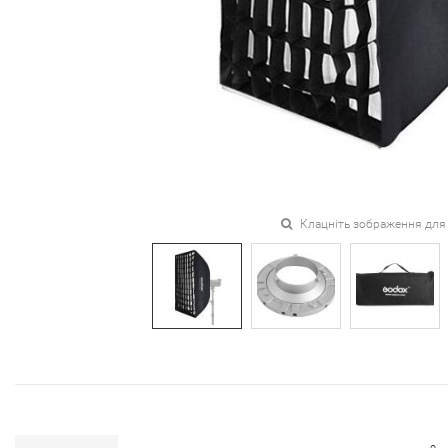
Клацніть зображення для