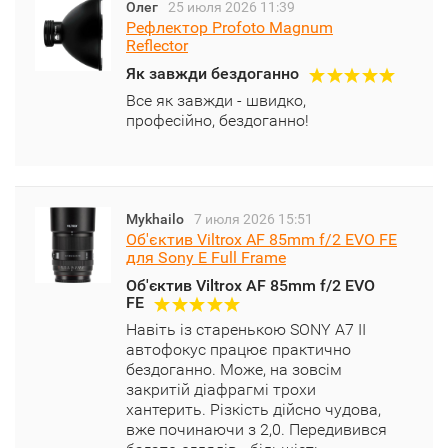
Олег
25 июля 2026 11:39
Рефлектор Profoto Magnum
Reflector
Як завжди бездоганно
Все як завжди - швидко,
професійно, бездоганно!
Mykhailo
7 июля 2026 15:51
Об'єктив Viltrox AF 85mm f/2 EVO FE
для Sony E Full Frame
Об'єктив Viltrox AF 85mm f/2 EVO
FE
Навіть із старенькою SONY A7 II
автофокус працює практично
бездоганно. Може, на зовсім
закритій діафрагмі трохи
хантерить. Різкість дійсно чудова,
вже починаючи з 2,0. Передивився