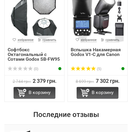
избранное
сравнить
избранное
сравнить
Софтбокс
Вспышка Накамерная
Октагональный с
Godox V1-C для Canon
Сотами Godox SB-FW95
95см Bowens
(0)
(5)
2 379 грн.
7 302 грн.
2 744 грн.
8 699 грн.
В корзину
В корзину
Последние отзывы