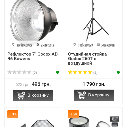
избранное
сравнить
избранное
сравнить
Рефлектор 7" Godox AD-
Студийная стойка
R6 Bowens
Godox 260T с
воздушной
амортизацией секций
(0)
(2)
496 грн.
1 790 грн.
623 грн.
В корзину
В корзину
-13%
-16%