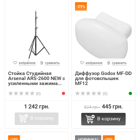
-29%
избранное
сравнить
избранное
сравнить
Стойка Студийная
Диффузор Godox MF-DD
Arsenal ARS-2600 NEW с
для фотовспышек
усиленными зажима...
MF12
(0)
(0)
1 242 грн.
445 грн.
624 грн.
В корзину
В корзину
-15%
НОВИНКА!
-20%