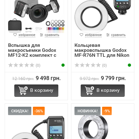
избранное
сравнить
избранное
сравнить
Вспышка для
Кольцевая
макросъемки Godox
макровспышка Godox
MF12-K2 комплект с
MF-R76N TTL для Nikon
двумя го...
(0)
(0)
9 498 грн.
9 799 грн.
12 160 грн.
9 972 грн.
В корзину
В корзину
СКИДКА!
-36%
НОВИНКА!
-9%