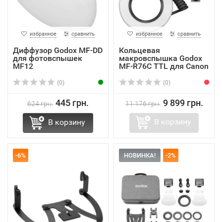
избранное
сравнить
избранное
сравнить
Диффузор Godox MF-DD
Кольцевая
для фотовспышек
макровспышка Godox
MF12
MF-R76C TTL для Canon
(0)
(0)
445 грн.
9 899 грн.
624 грн.
11 176 грн.
В корзину
В корзину
-6%
НОВИНКА!
-2%