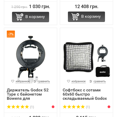
1 030 грн.
12 408 грн.
1 290 грн.
В корзину
В корзину
-7%
избранное
сравнить
избранное
сравнить
Держатель Godox S2
Софтбокс с cотами
Type с байонетом
60х60 быстро
Bowens для
складываемый Godox
Накамерных...
SGGV-60...
(1)
(1)