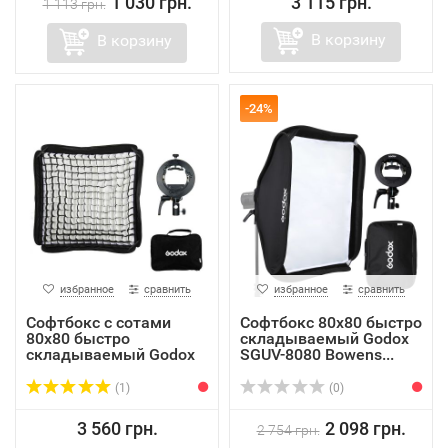
1 030 грн.
3 115 грн.
1 113 грн.
В корзину
В корзину
-24%
избранное
сравнить
избранное
сравнить
Софтбокс с cотами
Софтбокс 80х80 быстро
80х80 быстро
складываемый Godox
складываемый Godox
SGUV-8080 Bowens...
SGGV-80...
(1)
(0)
3 560 грн.
2 098 грн.
2 754 грн.