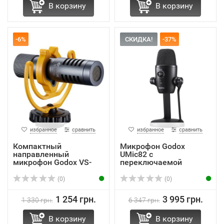
В корзину
В корзину
-6%
СКИДКА!
-37%
избранное
сравнить
избранное
сравнить
Компактный
Микрофон Godox
направленный
UMic82 с
микрофон Godox VS-
переключаемой
Mic с крепление...
направленностью
(0)
(0)
1 254 грн.
3 995 грн.
1 330 грн.
6 347 грн.
В корзину
В корзину