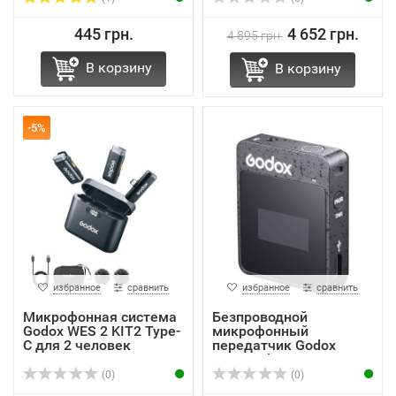
445 грн.
4 652 грн.
4 895 грн.
В корзину
В корзину
-5%
избранное
сравнить
избранное
сравнить
Микрофонная система
Безпроводной
Godox WES 2 KIT2 Type-
микрофонный
C для 2 человек
передатчик Godox
MoveLink II TX ...
(0)
(0)