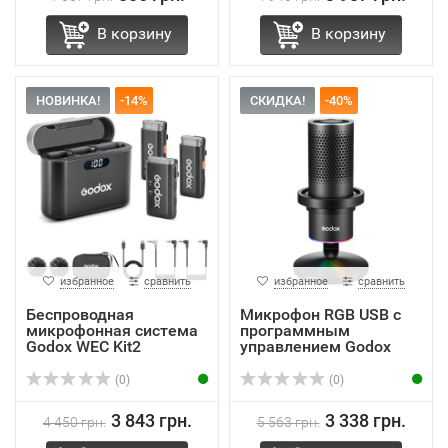
В корзину
В корзину
НОВИНКА!
-14%
СКИДКА!
-40%
избранное
сравнить
избранное
сравнить
Беспроводная
Микрофон RGB USB с
микрофонная система
программным
Godox WEC Kit2
управлением Godox
EM68X
(0)
(0)
3 843 грн.
3 338 грн.
4 450 грн.
5 563 грн.