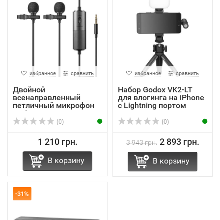
избранное
сравнить
избранное
сравнить
Двойной
Набор Godox VK2-LT
всенаправленный
для влогинга на iPhone
петличный микрофон
с Lightning портом
Godox LMD-40C
(0)
(0)
1 210 грн.
2 893 грн.
3 943 грн.
В корзину
В корзину
-31%