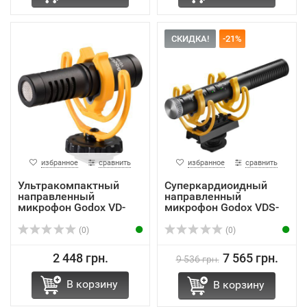
СКИДКА!
-21%
избранное
сравнить
избранное
сравнить
Ультракомпактный
Суперкардиоидный
направленный
направленный
микрофон Godox VD-
микрофон Godox VDS-
Mic с кре...
M2 с кре...
(0)
(0)
2 448 грн.
7 565 грн.
9 536 грн.
В корзину
В корзину