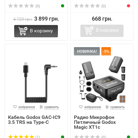
(0)
(0)
3 899 грн.
668 грн.
4 729 грн.
В корзину
В корзину
НОВИНКА!
-5%
избранное
сравнить
избранное
сравнить
Кабель Godox GAC-IC9
Радио Микрофон
3.5 TRS на Type-C
Петличный Godox
Magic XT1с
коннекторами TR...
(1)
(0)