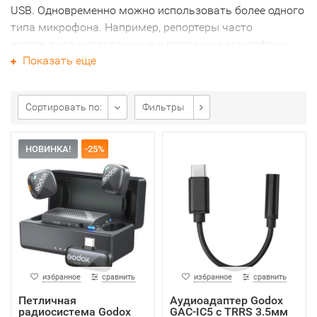
USB. Одновременно можно использовать более одного
типа микрофона. Например, репортеры часто
используют направленные и петличные микрофоны,
Показать еще
когда записывают интервью. Репортаж на открытой
местности тоже обычно включает направленные
микрофоны, работающие в тандеме с портативными
Сортировать по:
Фильтры
петличными микрофонами.
НОВИНКА!
-25%
избранное
сравнить
избранное
сравнить
Петличная
Аудиоадаптер Godox
радиосистема Godox
GAC-IC5 с TRRS 3.5мм