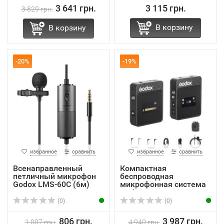
3 641 грн.
3 115 грн.
3 829 грн.
В корзину
В корзину
-20%
-19%
избранное
сравнить
избранное
сравнить
Всенаправленный
Компактная
петличный микрофон
беспроводная
Godox LMS-60C (6м)
микрофонная система
Godox MoveLin...
(0)
(0)
806 грн.
3 987 грн.
1 007 грн.
4 940 грн.