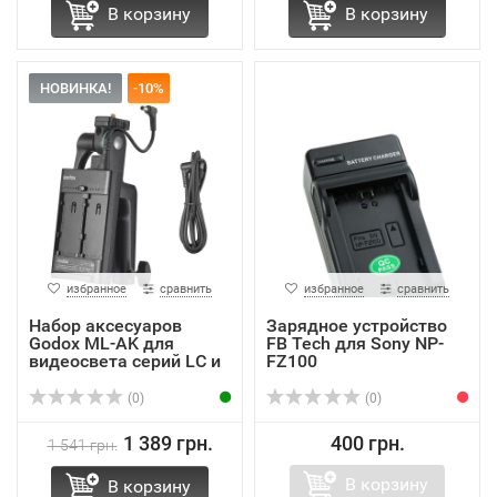
В корзину
В корзину
НОВИНКА!
-10%
избранное
сравнить
избранное
сравнить
Набор аксесуаров
Зарядное устройство
Godox ML-AK для
FB Tech для Sony NP-
видеосвета серий LC и
FZ100
ML
(0)
(0)
1 389 грн.
400 грн.
1 541 грн.
В корзину
В корзину