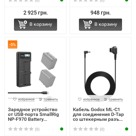
(0)
(0)
2 925 грн.
948 грн.
В корзину
В корзину
-5%
избранное
сравнить
избранное
сравнить
Зарядное устройство
Кабель Godox ML-C1
от USB-порта SmallRig
для соединения D-Tap
NP-F970 Battery...
со штекерным разъ...
(0)
(0)