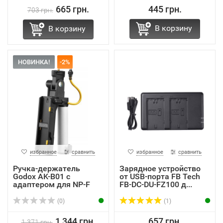
665 грн.
445 грн.
703 грн.
В корзину
В корзину
НОВИНКА!
-2%
избранное
сравнить
избранное
сравнить
Ручка-держатель
Зарядное устройство
Godox AK-B01 с
от USB-порта FB Tech
адаптером для NP-F
FB-DC-DU-FZ100 д...
аккумул...
(0)
(1)
1 344 грн.
657 грн.
1 371 грн.