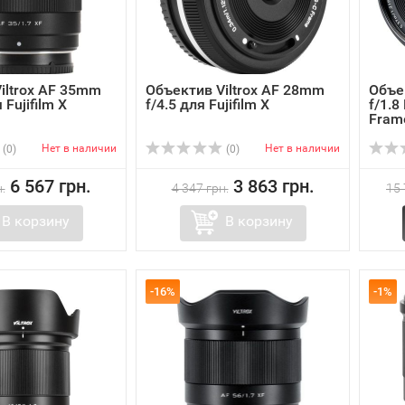
iltrox AF 35mm
Объектив Viltrox AF 28mm
Объе
 Fujifilm X
f/4.5 для Fujifilm X
f/1.8
Fram
Нет в наличии
Нет в наличии
(0)
(0)
6 567 грн.
3 863 грн.
.
4 347 грн.
15 
В корзину
В корзину
-16%
-1%