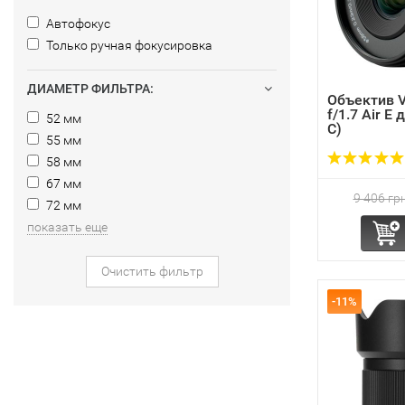
Автофокус
Только ручная фокусировка
ДИАМЕТР ФИЛЬТРА:
Объектив V
f/1.7 Air E
52 мм
C)
55 мм
58 мм
67 мм
9 406 грн
72 мм
показать еще
Очистить фильтр
-11%