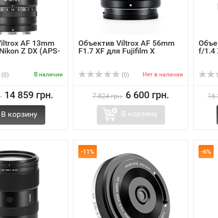
iltrox AF 13mm
Объектив Viltrox AF 56mm
Объе
 Nikon Z DX (APS-
F1.7 XF для Fujifilm X
f/1.4
В наличии
Нет в наличии
(0)
(0)
14 859 грн.
6 600 грн.
.
7 824 грн.
16 
В корзину
В корзину
-11%
-6%