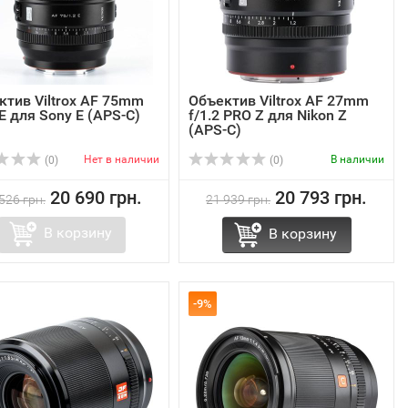
ктив Viltrox AF 75mm
Объектив Viltrox AF 27mm
 E для Sony E (APS-C)
f/1.2 PRO Z для Nikon Z
(APS-C)
Нет в наличии
В наличии
(0)
(0)
20 690 грн.
20 793 грн.
526 грн.
21 939 грн.
В корзину
В корзину
-9%