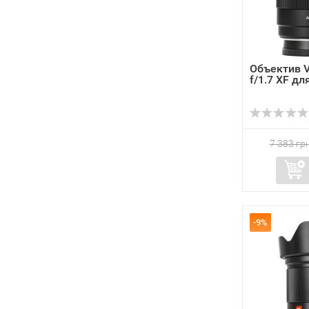
Объектив V
f/1.7 XF для
7 383 грн
-9%