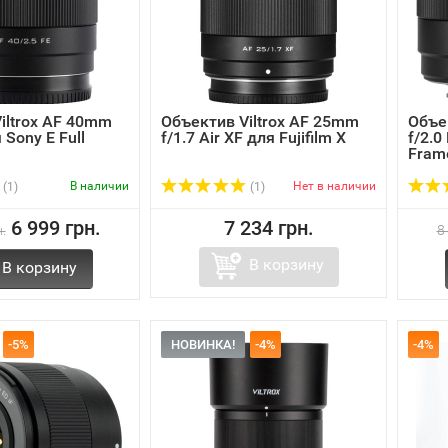
iltrox AF 40mm
Объектив Viltrox AF 25mm
Объе
 Sony E Full
f/1.7 Air XF для Fujifilm X
f/2.0
Fram
В наличии
Нет в наличии
(1)
(1)
6 999 грн.
7 234 грн.
.
8
В корзину
В корзину
-5%
НОВИНКА!
-4%
-4%