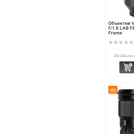
Объектив V
f/1.8 LAB F
Frame
38 084 грн
-6%