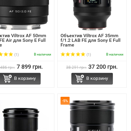
ктив Viltrox AF 50mm
Объектив Viltrox AF 35mm
 FE Air для Sony E Full
f/1.2 LAB FE для Sony E Full
e
Frame
В наличии
В наличии
(1)
(1)
7 899 грн.
37 200 грн.
 486 грн.
38 291 грн.
В корзину
В корзину
-5%