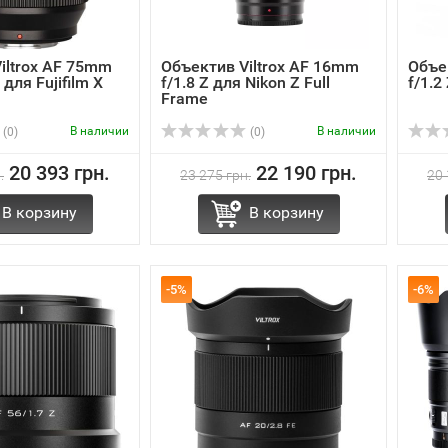
iltrox AF 75mm
Объектив Viltrox AF 16mm
Объе
 для Fujifilm X
f/1.8 Z для Nikon Z Full
f/1.2
Frame
В наличии
В наличии
(0)
(0)
20 393 грн.
22 190 грн.
.
23 275 грн.
20 
В корзину
В корзину
-5%
-6%