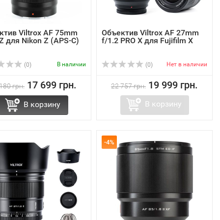
ктив Viltrox AF 75mm
Объектив Viltrox AF 27mm
 Z для Nikon Z (APS-C)
f/1.2 PRO X для Fujifilm X
В наличии
Нет в наличии
(0)
(0)
17 699 грн.
19 999 грн.
180 грн.
22 757 грн.
В корзину
В корзину
-4%