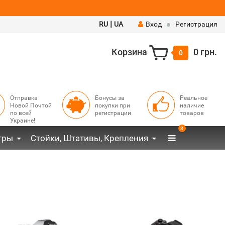
|
RU
UA
Вход
Регистрация
Корзина
0 грн.
0
Отправка
Бонусы за
Реальное
Новой Почтой
покупки при
наличие
по всей
регистрации
товаров
Украине!
3
тры
Стойки, Штативы, Крепления