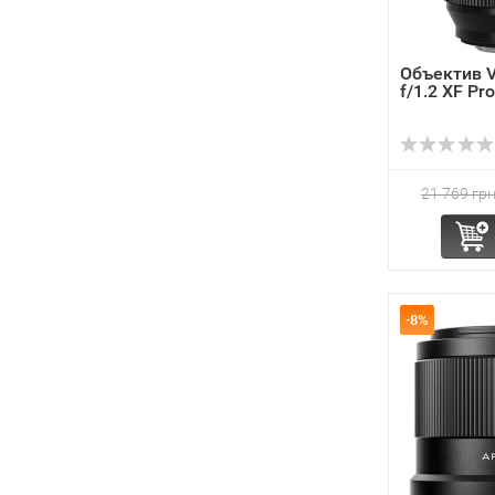
Объектив V
f/1.2 XF Pro
21 769 грн
-8%