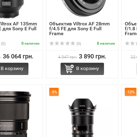
iltrox AF 135mm
Объектив Viltrox AF 28mm
Объе
E для Sony E Full
f/4.5 FE для Sony E Full
f/1.8
Frame
Fram
В наличии
В наличии
(0)
(0)
36 064 грн.
3 890 грн.
.
4 347 грн.
22 
В корзину
В корзину
-5%
-12%