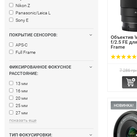
Nikon Z
Panasonic/Leica L
Sony E
ПОКРЫТИЕ СЕНСОРОВ:
Объектив V
f/2.5 FE для
APS-C
Frame
Full Frame
ФИКСИРОВАННОЕ ФОКУСНОЕ
7 286 грн
РАССТОЯНИЕ:
13 мм
16 мм
20 мм
25 мм
НОВИНКА!
27 мм
показать еще
ТИП ФОКУСИРОВКИ: