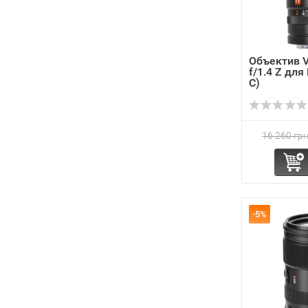
Объектив V
f/1.4 Z для
C)
16 260 грн
-5%