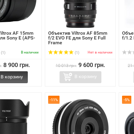
iltrox AF 15mm
Объектив Viltrox AF 85mm
Объе
 для Sony E (APS-
f/2 EVO FE для Sony E Full
f/1.2
Frame
В наличии
Нет в наличии
(1)
(1)
8 900 грн.
9 600 грн.
.
10 013 грн.
21 
В корзину
В корзину
-11%
-5%