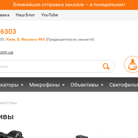
Ближайшая отправка заказов – в понедельник!
авка
Наш Блог
YouTube
-6303
00 |
Киев, В. Ивасюка 4К6
(Предварительно звоните!)
.com.ua
каторы
Микрофоны
Объективы
Светофиль
ъективы
ивы