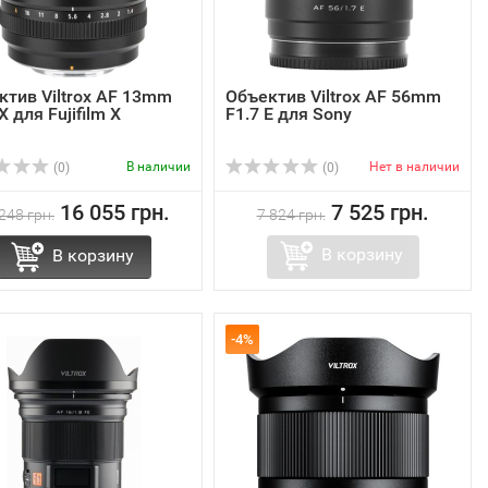
ктив Viltrox AF 13mm
Объектив Viltrox AF 56mm
 X для Fujifilm X
F1.7 E для Sony
В наличии
Нет в наличии
(0)
(0)
16 055 грн.
7 525 грн.
248 грн.
7 824 грн.
В корзину
В корзину
-4%