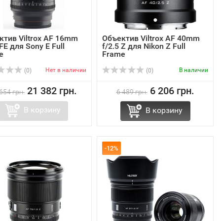
ктив Viltrox AF 16mm
Объектив Viltrox AF 40mm
 FE для Sony E Full
f/2.5 Z для Nikon Z Full
e
Frame
Нет в наличии
В наличии
(0)
(0)
21 382 грн.
6 206 грн.
654 грн.
6 489 грн.
В корзину
В корзину
-12%