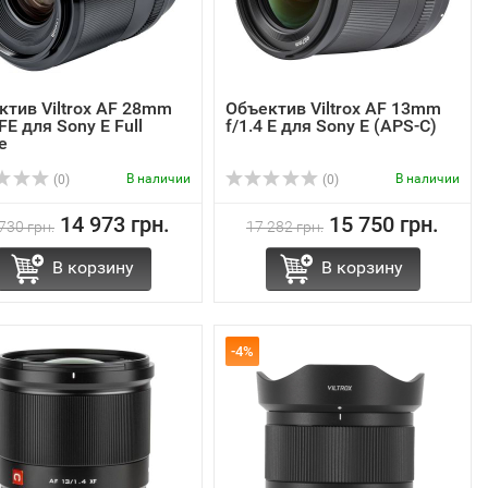
ктив Viltrox AF 28mm
Объектив Viltrox AF 13mm
 FE для Sony E Full
f/1.4 E для Sony E (APS-C)
e
В наличии
В наличии
(0)
(0)
14 973 грн.
15 750 грн.
730 грн.
17 282 грн.
В корзину
В корзину
-4%