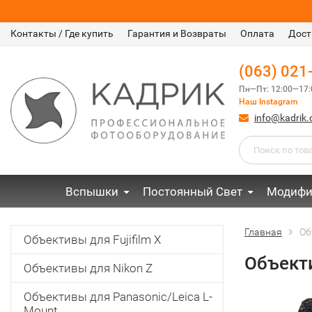
Контакты / Где купить
Гарантия и Возвраты
Оплата
Дост
(063) 021
Пн—Пт: 12:00—17:
Наш Instagram
info@kadrik
Вспышки
Постоянный Свет
Модифи
Главная
Об
Объективы для Fujifilm X
Объект
Объективы для Nikon Z
Объективы для Panasonic/Leica L-
Mount