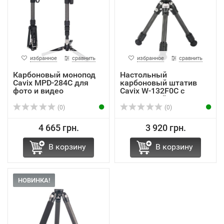
избранное
сравнить
избранное
сравнить
Карбоновый монопод
Настольный
Cavix MPD-284C для
карбоновый штатив
фото и видео
Cavix W-132F0C с
панорамной ...
(0)
(0)
4 665 грн.
3 920 грн.
В корзину
В корзину
НОВИНКА!