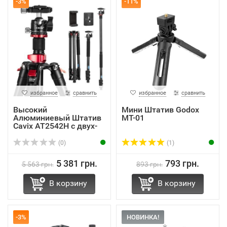
-3%
-11%
избранное
сравнить
избранное
сравнить
Высокий
Мини Штатив Godox
Алюминиевый Штатив
MT-01
Cavix AT2542H с двух-
секционно...
(0)
(1)
5 381 грн.
793 грн.
5 563 грн.
893 грн.
В корзину
В корзину
-3%
НОВИНКА!