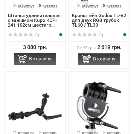
избранное
сравнить
избранное
сравнить
Штанга удлинительная
Кронштейн Godox TL-B2
с зажимом Kupo KCP-
для двух RGB трубок
241 102см шестигр...
TL60 / TL30
(0)
(0)
3 080 грн.
2 619 грн.
3 592 грн.
В корзину
В корзину
избранное
сравнить
избранное
сравнить