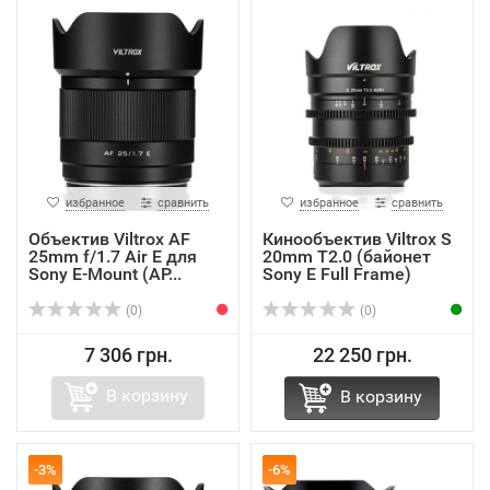
избранное
сравнить
избранное
сравнить
Объектив Viltrox AF
Кинообъектив Viltrox S
25mm f/1.7 Air E для
20mm T2.0 (байонет
Sony E-Mount (AP...
Sony E Full Frame)
(0)
(0)
7 306 грн.
22 250 грн.
В корзину
В корзину
-3%
-6%