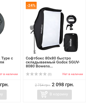
-24%
 Type с
Софтбокс 80х80 быстро
ля
складываемый Godox SGUV-
8080 Bowens...
ет в наличии
Нет в наличии
(0)
грн.
2 098 грн.
2 754 грн.
ну
В корзину