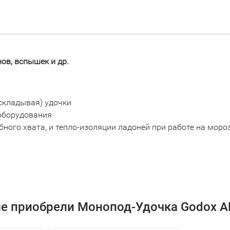
ов, вспышек и др.
складывая) удочки
 оборудования
бного хвата, и тепло-изоляции ладоней при работе на моро
ые приобрели Монопод-Удочка Godox AD