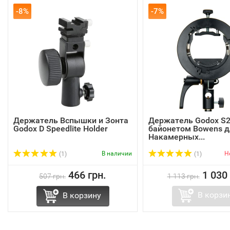
-8%
-7%
Держатель Вспышки и Зонта
Держатель Godox S2
Godox D Speedlite Holder
байонетом Bowens д
Накамерных...
В наличии
Н
(1)
(1)
466 грн.
1 030 
507 грн.
1 113 грн.
В корзи
В корзину