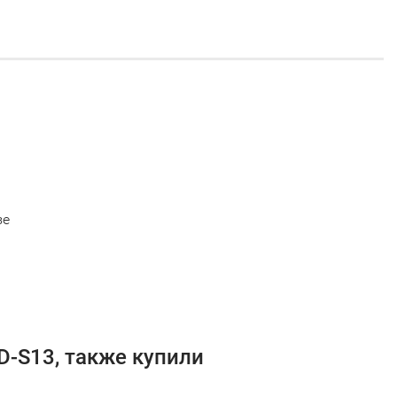
зе
-S13, также купили