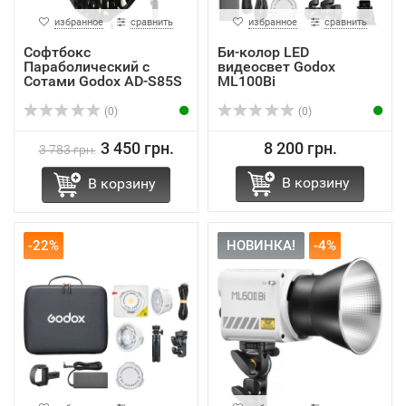
избранное
сравнить
избранное
сравнить
Софтбокс
Би-колор LED
Параболический с
видеосвет Godox
Сотами Godox AD-S85S
ML100Bi
85см для A...
(0)
(0)
3 450 грн.
8 200 грн.
3 783 грн.
В корзину
В корзину
-22%
НОВИНКА!
-4%