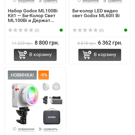
избранное
сравнить
избранное
сравнить
Набор Godox ML100Bi
Би-колор LED видео
Kit1 — Би-Колор Свет
свет Godox ML60II Bi
ML100Bi и Держат...
(0)
(0)
8 800 грн.
6 362 грн.
11 229 грн.
6 618 грн.
В корзину
В корзину
НОВИНКА!
-9%
избранное
сравнить