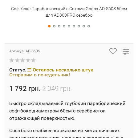
Софтбокс Параболический с Сотами Godox AD-S60S 60см
Софт
для AD300PRO серебро
для
Артикул:
AD-S60S
Статус:
Осталось несколько штук
Отправим в понедельник!
1 792 грн.
2 049 грн.
Быстро складываемый глубокий параболический
софтбокс диаметром 60см с серебристой
отражающей поверхностью.
Софтбокс снабжен каркасом из металлических
спиц зонтичного типа, шарнирно закрепленных к