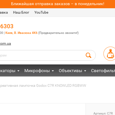
Ближайшая отправка заказов – в понедельник!
авка
Наш Блог
YouTube
-6303
00 |
Киев, В. Ивасюка 4К6
(Предварительно звоните!)
.com.ua
каторы
Микрофоны
Объективы
Светофиль
реативная лампочка Godox C7R KNOWLED RGBWW
Артикул:
C7R