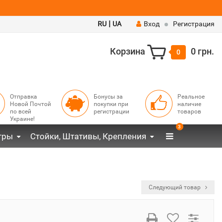
|
RU
UA
Вход
Регистрация
Корзина
0 грн.
0
Отправка
Бонусы за
Реальное
Новой Почтой
покупки при
наличие
по всей
регистрации
товаров
Украине!
3
тры
Стойки, Штативы, Крепления
Следующий товар