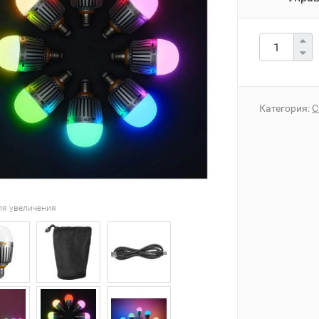
Категория:
С
ля увеличения