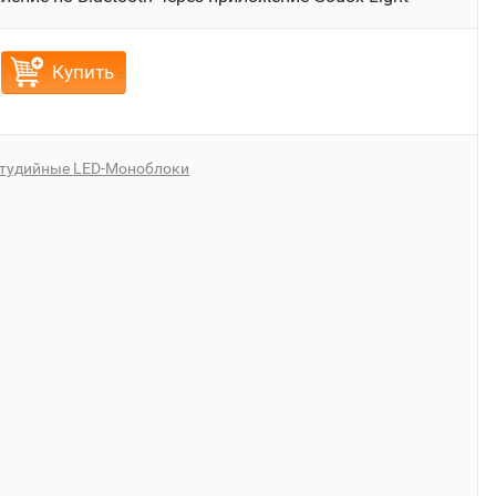
Купить
тудийные LED-Моноблоки