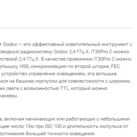
т Godox — это эффективный осветительный инструмент с
водную радиосистему Godox 2,4 ГГц X, iT30Pro C можно
стемой 2,4 ГГц X. В качестве приемника iT30Pro C можно
пышку, HSS, синхронизацию по второй шторке, FEC,
 устройство управления освещением, эта вспышка
мся на башмак корпусом для совместимости с широким
ник света с возможностью TTL, который можно
 камеры.
ыта, включая начинающих или работающих с небольшими
щее число 15м при ISO 100 и длительность импульса от
достижения большей точности освещения.