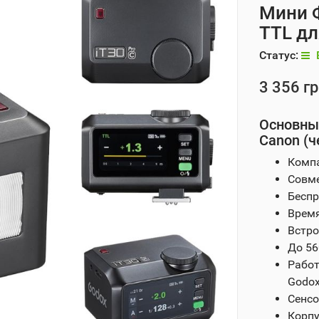
Мини 
TTL дл
Статус:
3 356 гр
Основные
Canon (ч
Компа
Совме
Беспр
Время
Встро
До 56
Работ
Godox
Сенсо
Корпу