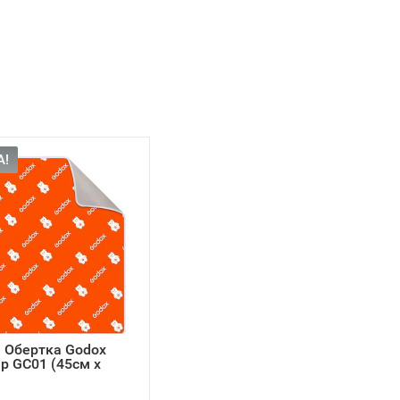
А!
 Обертка Godox
p GC01 (45см x