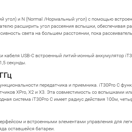
 угол) и N (Normal /Нормальный угол) с помощью встрое
телю расширить угол рассеяния вспышки, обеспечивая ра
ивность света на большем расстоянии, пока рассеивател
 кабеля USB-C встроенный литий-ионный аккумулятор iT30P
,5 секунды.
ГГц
 функциональности передатчика и приемника. iT30Pro C фу
атчиков XPro, X2 и X3. Эта совместимость со вспышками и
ная система iT30Pro C имеет радиус действия 100м, четыр
ерфейсом и встроенными элементами управления для легк
яда оставшейся батареи.