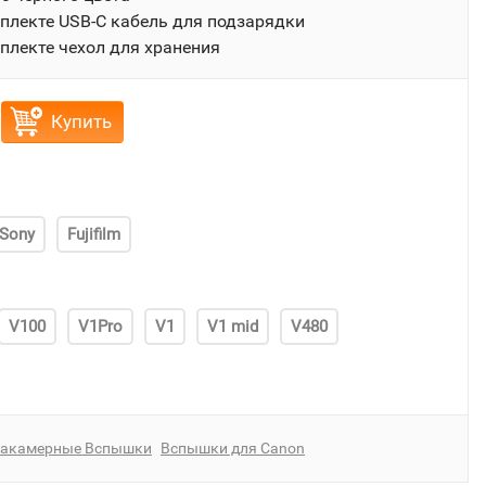
плекте USB-C кабель для подзарядки
плекте чехол для хранения
Купить
Sony
Fujifilm
V100
V1Pro
V1
V1 mid
V480
акамерные Вспышки
Вспышки для Canon