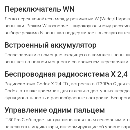
Переключатель WN
Легко переключайтесь между режимами W (Wide /Широкий
вспышки. Режим W позволяет широкоугольному рассеива
выборе режима N вспышка поддерживает высокую интенс
Встроенный аккумулятор
После зарядки с помощью входящего в комплект вспышки
вспышек на полной мощности со временем перезарядки 1
Беспроводная радиосистема X 2,4 
Радиосистема Godox X 2,4 ГГц встроена в iT30Pro C для
Godox, а также приемник для отдельно доступных перед
функциональность и разнообразные настройки. Беспровод
Управление одним пальцем
iT30Pro C обладает интуитивно понятным сенсорным инт
панели есть индикаторы, информирующие об уровне зар