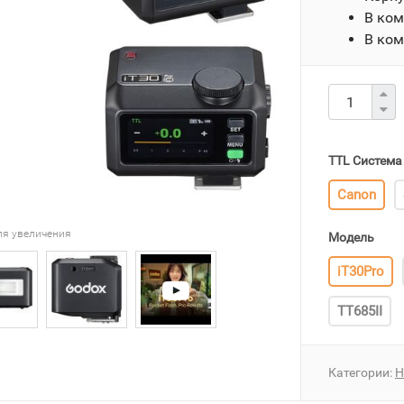
В ком
В ком
TTL Система
Canon
ля увеличения
Модель
iT30Pro
TT685II
Категории:
Н