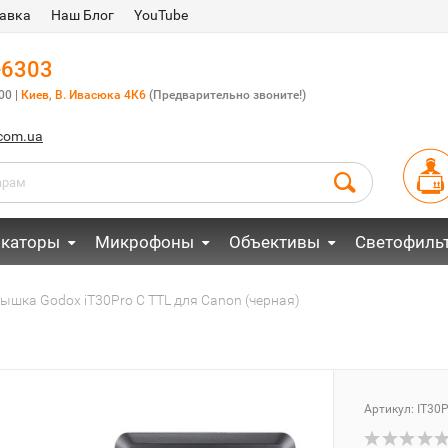
авка
Наш Блог
YouTube
-6303
00 |
Киев, В. Ивасюка 4К6
(Предварительно звоните!)
.com.ua
каторы
Микрофоны
Объективы
Светофиль
шка Godox iT30Pro C TTL для Canon (черная)
Артикул:
IT30