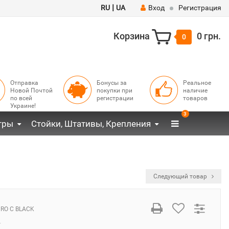
|
RU
UA
Вход
Регистрация
Корзина
0 грн.
0
Отправка
Бонусы за
Реальное
Новой Почтой
покупки при
наличие
по всей
регистрации
товаров
Украине!
3
тры
Стойки, Штативы, Крепления
Следующий товар
PRO C BLACK