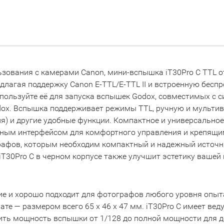
зования с камерами Canon, мини-вспышка iT30Pro C TTL о
агая поддержку Canon E-TTL/E-TTL II и встроенную беспро
пользуйте её для запуска вспышек Godox, совместимых с си
ox. Вспышка поддерживает режимы TTL, ручную и мультивс
) и другие удобные функции. Компактное и универсальное
ым интерфейсом для комфортного управления и крепящи
графов, которым необходим компактный и надежный источ
iT30Pro C в черном корпусе также улучшит эстетику вашей
ение и хорошо подходит для фотографов любого уровня оп
е — размером всего 65 x 46 x 47 мм. iT30Pro C имеет веду
оить мощность вспышки от 1/128 до полной мощности для 