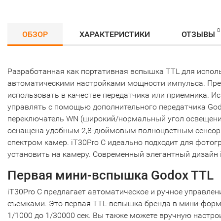
0
ОБЗОР
ХАРАКТЕРИСТИКИ
ОТЗЫВЫ
Разработанная как портативная вспышка TTL для исполь
автоматическими настройками мощности импульса. Предл
использовать в качестве передатчика или приемника. Ис
управлять с помощью дополнительного передатчика God
переключатель WN (широкий/нормальный угол освещения
оснащена удобным 2,8-дюймовым полноцветным сенсорн
спектром камер. iT30Pro C идеально подходит для фото
установить на камеру. Современный элегантный дизайн 
Первая мини-вспышка Godox TTL
iT30Pro C предлагает автоматическое и ручное управл
съемками. Это первая TTL-вспышка бренда в мини-формат
1/1000 до 1/30000 сек. Вы также можете вручную настр