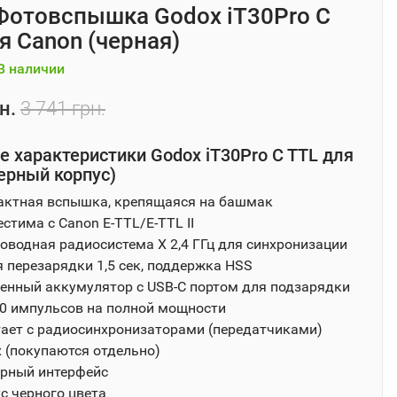
Фотовспышка Godox iT30Pro C
я Canon (черная)
В наличии
н.
3 741 грн.
 характеристики Godox iT30Pro C TTL для
ерный корпус)
ктная вспышка, крепящаяся на башмак
стима с Canon E-TTL/E-TTL II
оводная радиосистема X 2,4 ГГц для синхронизации
 перезарядки 1,5 сек, поддержка HSS
енный аккумулятор с USB-C портом для подзарядки
0 импульсов на полной мощности
ает с радиосинхронизаторами (передатчиками)
 (покупаются отдельно)
рный интерфейс
с черного цвета