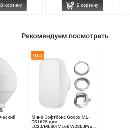
ну
В корзину
Рекомендуем посмотреть
-10%
ический
Мини Софтбокс Godox ML-
CS1625 для
LC30/ML30/ML60/AD300Pro...