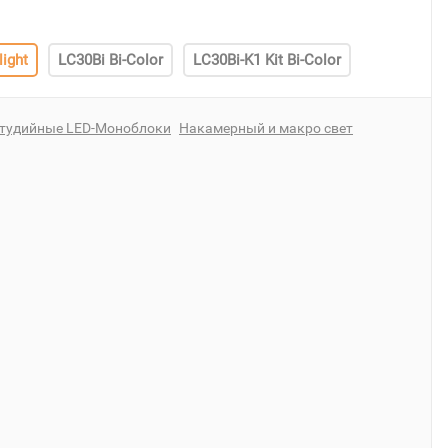
ight
LC30Bi Bi-Color
LC30Bi-K1 Kit Bi-Color
тудийные LED-Моноблоки
Накамерный и макро свет