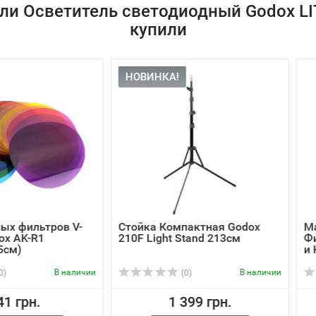
ли Осветитель светодиодный Godox LI
купили
НОВИНКА!
тров V-
Стойка Компактная Godox
Магнитная
210F Light Stand 213cм
Фильтры G
и H...
В наличии
В наличии
(0)
1 399 грн.