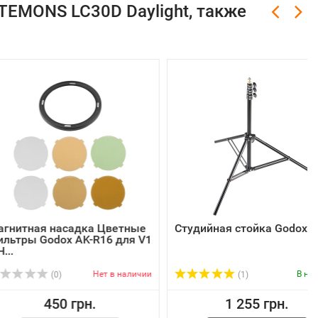
TEMONS LC30D Daylight, также
 насадка Цветные
Студийная стойка Godox 240F
odox AK-R16 для V1
Нет в наличии
В наличии
(0)
(1)
450 грн.
1 255 грн.