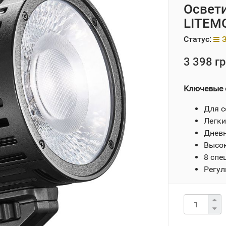
Освет
LITEMO
Статус:
3 398 гр
Ключевые 
Для с
Легки
Дневн
Высок
8 спе
Регул