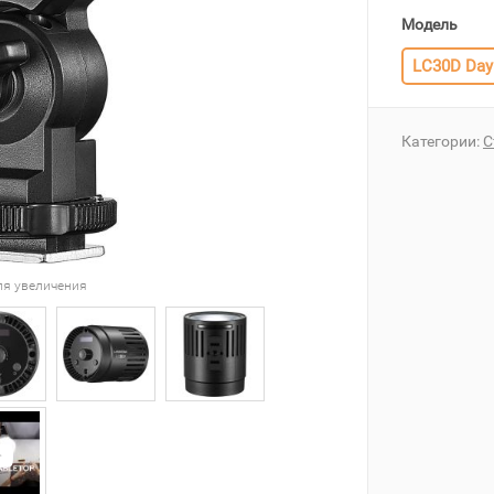
Модель
LC30D Dayl
Категории:
С
ля увеличения