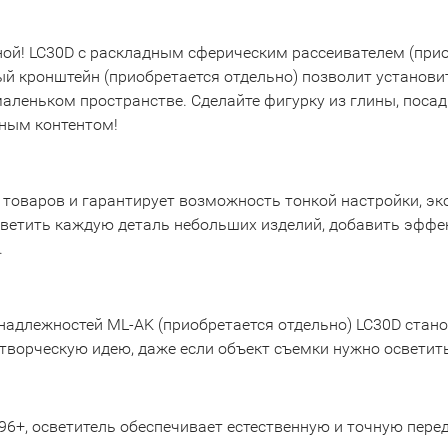
й! LC30D с раскладным сферическим рассеивателем (приоб
ый кронштейн (приобретается отдельно) позволит установи
аленьком пространстве. Сделайте фигурку из глины, посад
ьным контентом!
товаров и гарантирует возможность тонкой настройки, эк
ветить каждую деталь небольших изделий, добавить эффек
.
надлежностей ML-AK (приобретается отдельно) LC30D стан
 творческую идею, даже если объект съемки нужно освети
96+, осветитель обеспечивает естественную и точную пере