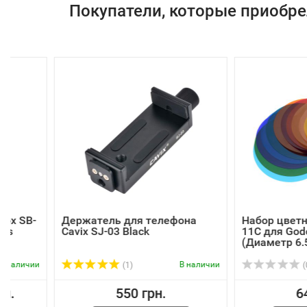
Покупатели, которые приобре
Держатель для телефона
Набор цветных филь
Cavix SJ-03 Black
11C для Godox AK-R1
(Диаметр 6.5см)
В наличии
(1)
(0)
550 грн.
641 грн.