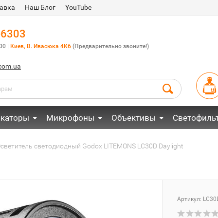
авка
Наш Блог
YouTube
-6303
00 |
Киев, В. Ивасюка 4К6
(Предварительно звоните!)
.com.ua
каторы
Микрофоны
Объективы
Светофиль
светитель светодиодный Godox LITEMONS LC30D Daylight
Артикул:
LC30