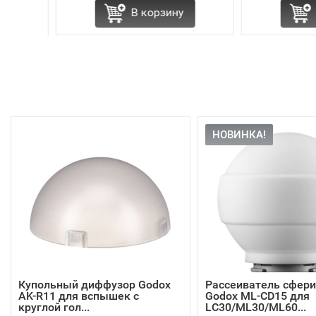
В корзину
В корзи
НОВИНКА!
Купольный диффузор Godox
Рассеиватель сфер
AK-R11 для вспышек с
Godox ML-CD15 для
круглой гол...
LC30/ML30/ML60...