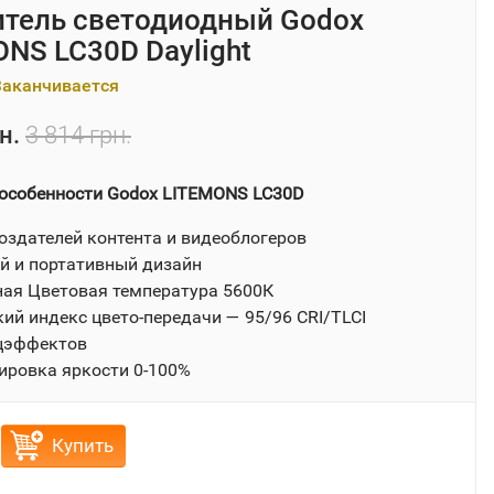
итель светодиодный Godox
NS LC30D Daylight
Заканчивается
н.
3 814 грн.
особенности Godox LITEMONS LC30D
оздателей контента и видеоблогеров
й и портативный дизайн
ая Цветовая температура 5600К
ий индекс цвето-передачи — 95/96 CRI/TLCI
цэффектов
ировка яркости 0-100%
Купить