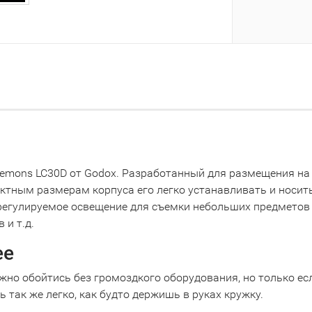
temons LC30D от Godox. Разработанный для размещения на 
тным размерам корпуса его легко устанавливать и носить
регулируемое освещение для съемки небольших предметов 
 и т.д.
ее
о обойтись без громоздкого оборудования, но только если
 так же легко, как будто держишь в руках кружку.