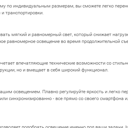
ому по индивидуальным размерам, вы сможете легко пере
 и транспортировки.
ть мягкий и равномерный свет, который снижает нагрузку
ное равномерное освещение во время продолжительной съ
четает впечатляющие технические возможности со стильно
рукции, но и вмещает в себя широкий функционал.
 вашим освещением. Плавно регулируйте яркость и легко 
или синхронизированно - все прямо со своего смартфона 
озволяет подобрать освещение именно под ваши задачи. Не