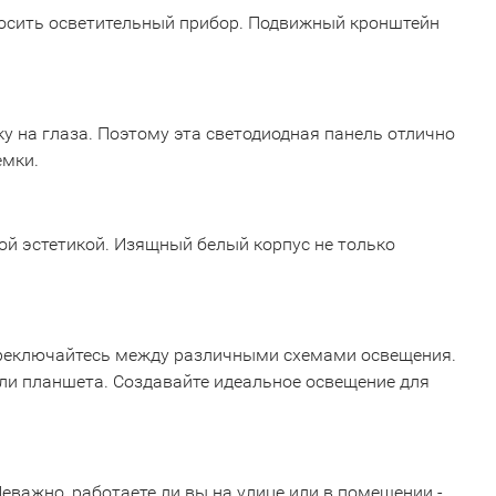
носить осветительный прибор. Подвижный кронштейн
 на глаза. Поэтому эта светодиодная панель отлично
емки.
й эстетикой. Изящный белый корпус не только
переключайтесь между различными схемами освещения.
или планшета. Создавайте идеальное освещение для
важно, работаете ли вы на улице или в помещении -