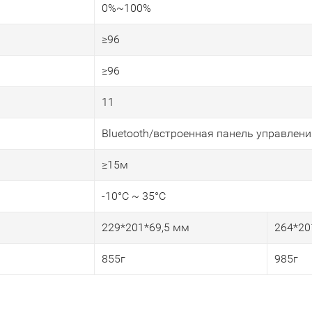
0%~100%
≥96
≥96
11
Bluetooth/встроенная панель управлени
≥15м
-10°C ~ 35°C
229*201*69,5 мм
264*20
855г
985г