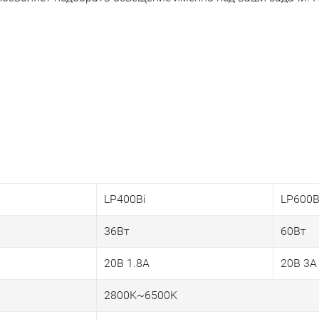
LP400Bi
LP600B
36Вт
60Вт
20В 1.8А
20В 3А
2800K~6500K