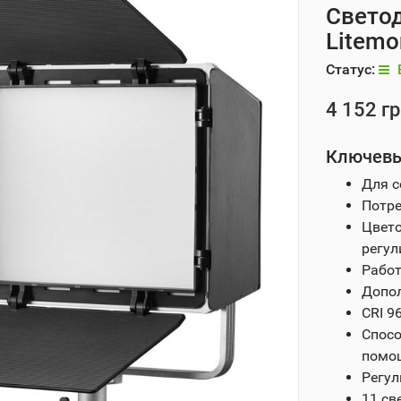
Светод
Litemo
Статус:
4 152 гр
Ключевы
Для с
Потр
Цвето
регул
Работ
Допол
CRI 96
Спосо
помощ
Регул
11 св