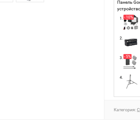
Панель God
устройств
- 10%
- 5%
Категория:
С