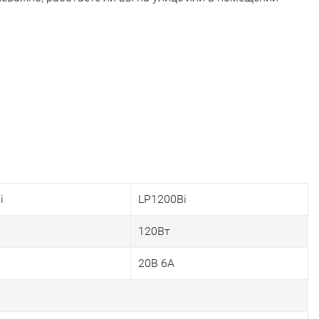
i
LP1200Bi
120Вт
20В 6А