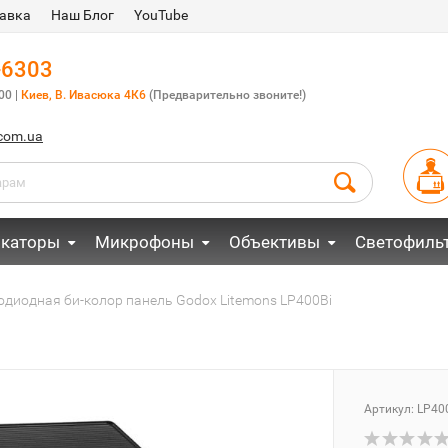
авка
Наш Блог
YouTube
-6303
00 |
Киев, В. Ивасюка 4К6
(Предварительно звоните!)
.com.ua
каторы
Микрофоны
Объективы
Светофиль
одиодная би-колор панель Godox Litemons LP400Bi
Артикул:
LP40