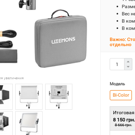
Разме
Вес н
В ком
В ком
Важно: Сто
отдельно
ля увеличения
Модель
Bi-Color
Итоговая
8 150 грн.
8 666 грн.