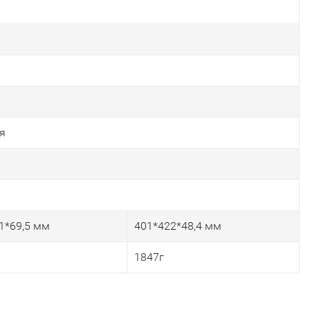
я
1*69,5 мм
401*422*48,4 мм
1847г