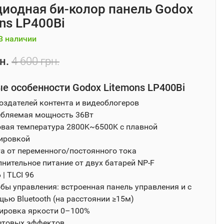
иодная би-колор панель Godox
ns LP400Bi
В наличии
н.
4 600 грн.
е особенности Godox Litemons LP400Bi
оздателей контента и видеоблогеров
ебляемая мощность 36Вт
вая температура 2800K~6500K с плавной
ировкой
а от переменного/постоянного тока
нительное питание от двух батарей NP-F
 | TLCI 96
бы управления: встроенная панель управления и с
ью Bluetooth (на расстоянии ≥15м)
ировка яркости 0–100%
етовых эффектов