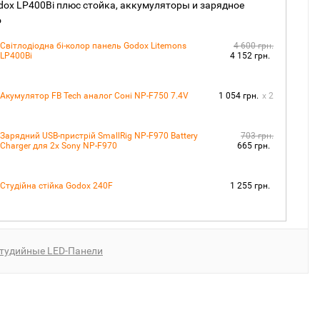
ox LP400Bi плюс стойка, аккумуляторы и зарядное
о
4 600 грн.
Світлодіодна бі-колор панель Godox Litemons
LP400Bi
4 152 грн.
Акумулятор FB Tech аналог Соні NP-F750 7.4V
x 2
1 054 грн.
703 грн.
Зарядний USB-пристрій SmallRig NP-F970 Battery
Charger для 2х Sony NP-F970
665 грн.
Студійна стійка Godox 240F
1 255 грн.
тудийные LED-Панели