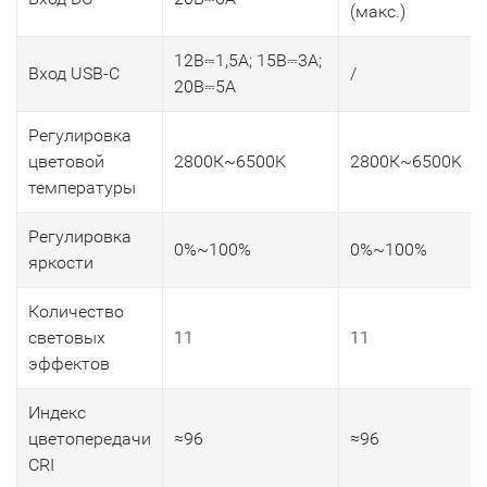
(макс.)
12В⎓1,5А; 15В⎓3А;
Вход USB-C
/
20В⎓5А
Регулировка
цветовой
2800К~6500K
2800К~6500K
температуры
Регулировка
0%~100%
0%~100%
яркости
Количество
световых
11
11
эффектов
Индекс
цветопередачи
≈96
≈96
CRI