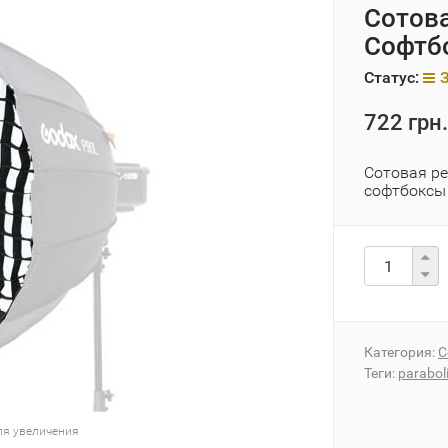
Сотова
Софтб
Статус:
722 грн.
Сотовая ре
софтбоксы 
Категория:
С
Теги:
parabol
ля увеличения