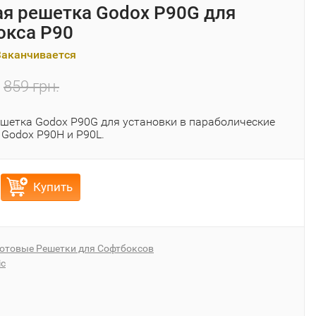
я решетка Godox P90G для
окса P90
Заканчивается
859 грн.
шетка Godox P90G для установки в параболические
Godox P90H и P90L.
Купить
отовые Решетки для Софтбоксов
ic