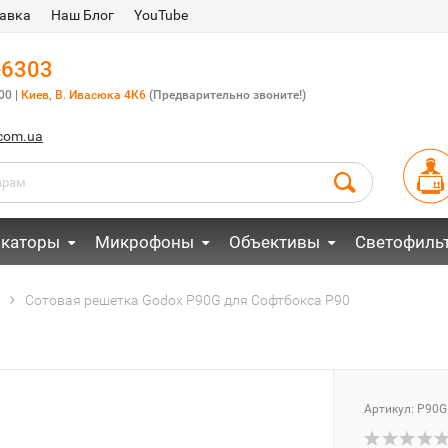
авка
Наш Блог
YouTube
-6303
00 |
Киев, В. Ивасюка 4К6
(Предварительно звоните!)
.com.ua
каторы
Микрофоны
Объективы
Светофиль
Сотовая решетка Godox P90G для Софтбокса P90
Артикул:
P90G