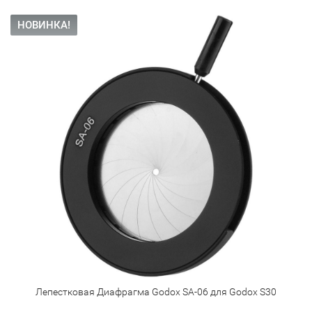
НОВИНКА!
Лепестковая Диафрагма Godox SA-06 для Godox S30
Ле