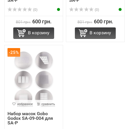
SA-P
SA-P
(0)
(0)
600 грн.
600 грн.
801 грн.
801 грн.
В корзину
В корзину
-25%
избранное
сравнить
Набор масок Gobo
Godox SA-09-004 для
SA-P