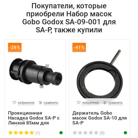
Покупатели, которые
приобрели Набор масок
Gobo Godox SA-09-001 для
SA-P, также купили
-26%
-41%
избранное
сравнить
избранное
сравнить
Проекционная
Держатель Gobo
Насадка Godox SA-P с
масок Godox SA-10 для
Линзой 85мм для
SA-P
Godox S...
(1)
(0)